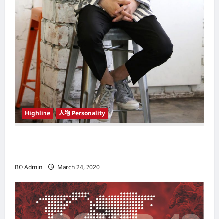
Highline
人物 Personality
韩国（South Korea）新晋小鲜肉 崔宇植（Choi
Woo-shik） 可爱腼腆模样让影迷尖叫
BO Admin
March 24, 2020