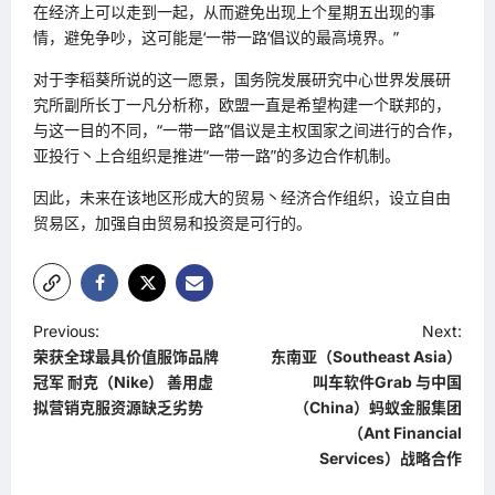
在经济上可以走到一起，从而避免出现上个星期五出现的事
情，避免争吵，这可能是‘一带一路’倡议的最高境界。”
对于李稻葵所说的这一愿景，国务院发展研究中心世界发展研
究所副所长丁一凡分析称，欧盟一直是希望构建一个联邦的，
与这一目的不同，“一带一路”倡议是主权国家之间进行的合作，
亚投行丶上合组织是推进“一带一路”的多边合作机制。
因此，未来在该地区形成大的贸易丶经济合作组织，设立自由
贸易区，加强自由贸易和投资是可行的。
P
Previous:
Next:
荣获全球最具价值服饰品牌
东南亚（Southeast Asia）
o
冠军 耐克（Nike） 善用虚
叫车软件Grab 与中国
s
拟营销克服资源缺乏劣势
（China）蚂蚁金服集团
t
（Ant Financial
Services）战略合作
n