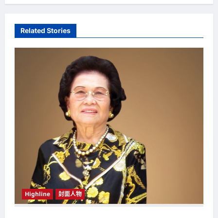
a
v
Related Stories
i
g
a
t
i
o
n
Highline
封面人物