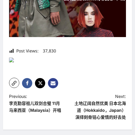
Post Views:
37,830
P
Previous:
Next:
李克勤容祖儿双剑合璧 11月
土地辽阔自然优美 日本北海
o
马来西亚（Malaysia）开唱
道（Hokkaido，Japan）
s
演绎刻骨铭心爱情的好去处
t
n