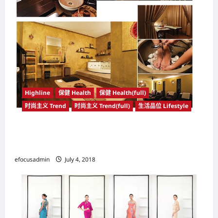
Highline
保健 Health
保健 Health(full)
时尚主义 Trend
时尚主义 Trend(full)
生活品位 Lifestyle
将美食美容与按摩结为一体 HerbaLine公司 以3
合1方式营业便利现代人
efocusadmin
July 4, 2018