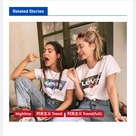
a
Related Stories
v
i
g
a
t
i
o
n
Highline
时尚主义 Trend
时尚主义 Trend(full)
帆布鞋搭配得当 可穿出富有腔调的高级型格