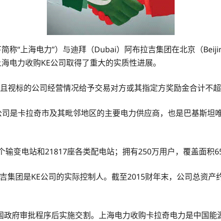
称“上海电力”）与迪拜（Dubai）阿布拉吉集团在北京（Beiji
着上海电力收购KE公司取得了重大的实质性进展。
并且视标的公司经营情况给予交易对方或其指定方奖励金合计不超过
。KE公司是卡拉奇市及其毗邻地区的主要电力供应商，也是巴基斯
个输变电站和21817座各类配电站；拥有250万用户，覆盖面积65
吉集团是KE公司的实际控制人。截至2015财年末，公司总资产约3
国政府审批程序后实施交割。上海电力收购卡拉奇电力是中国能