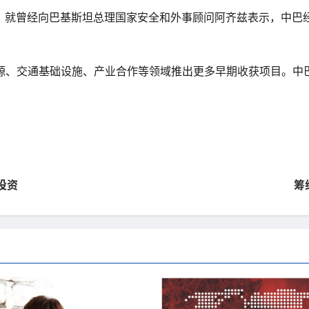
期间，就曾经向巴基斯坦总理国家安全和外事顾问阿齐兹表示，中巴
源、交通基础设施、产业合作等领域推出更多早期收获项目。中
投资
筹