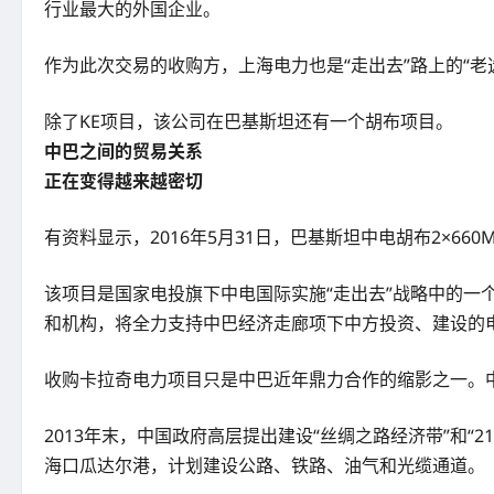
行业最大的外国企业。
作为此次交易的收购方，上海电力也是“走出去”路上的“老选手
除了KE项目，该公司在巴基斯坦还有一个胡布项目。
中巴之间的贸易关系
正在变得越来越密切
有资料显示，2016年5月31日，巴基斯坦中电胡布2×6
该项目是国家电投旗下中电国际实施“走出去”战略中的
和机构，将全力支持中巴经济走廊项下中方投资、建设的
收购卡拉奇电力项目只是中巴近年鼎力合作的缩影之一。
2013年末，中国政府高层提出建设“丝绸之路经济带”和
海口瓜达尔港，计划建设公路、铁路、油气和光缆通道。