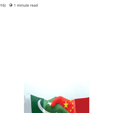
016)
1 minute read