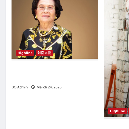
v
i
g
a
t
Highline
封面人物
i
o
新鸿基（Sun Hung Kai Properties）灵魂人物
邝肖卿（Kwong Siuhing） 成为香港
n
（Hongkong）名副其实女首富
BO Admin
March 24, 2020
Highline
韩国（South