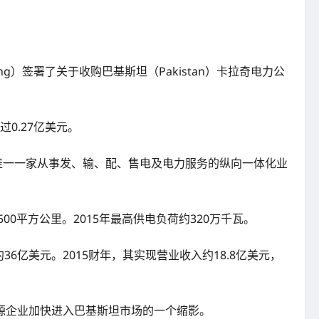
ng）签署了关于收购巴基斯坦（Pakistan）卡拉奇电力公
0.27亿美元。
坦唯一一家从事发、输、配、售电及电力服务的纵向一体化业
00平方公里。2015年最高供电负荷约320万千瓦。
6亿美元。2015财年，其实现营业收入约18.8亿美元，
源企业加快进入巴基斯坦市场的一个缩影。