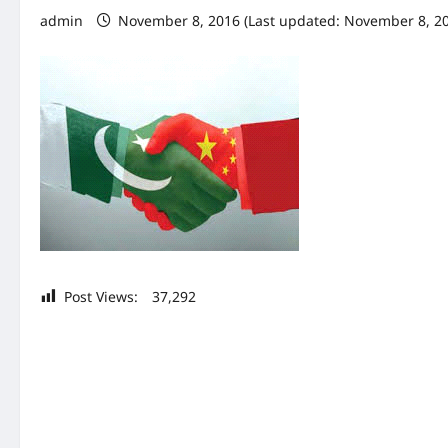
admin
November 8, 2016 (Last updated: November 8, 2
Post Views:
37,292