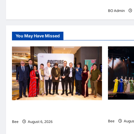
Woo-shi
BO Admin
You May Have Missed
2026年国
吉隆坡男装周第二季华丽落幕 以《教父》为灵感
传递使命助力
重塑当代男士风尚
Bee
August
Bee
August 6, 2026