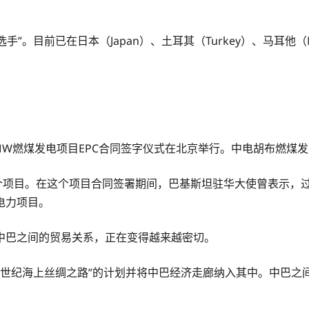
”。目前已在日本（Japan）、土耳其（Turkey）、马耳他（
60MW燃煤发电项目EPC合同签字仪式在北京举行。中电胡布燃煤
一个项目。在这个项目合同签署期间，巴基斯坦驻华大使曾表示，
电力项目。
中巴之间的贸易关系，正在变得越来越密切。
“21世纪海上丝绸之路”的计划并将中巴经济走廊纳入其中。中