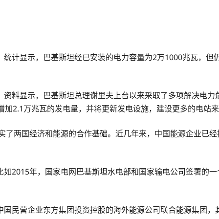
计显示，巴基斯坦经已安装的电力容量为2万1000兆瓦，但仍面
。资料显示，巴基斯坦总理谢里夫上台以来采取了多项解决电力
增加2.1万兆瓦的发电量，并将更新发电设施，建设更多的电站
夯实了两国经济和能源的合作基础。近几年来，中国能源企业已
如2015年，国家电网巴基斯坦水电部和国家输电公司签署的
中国民营企业东方集团投资控股的海外能源公司联合能源集团，