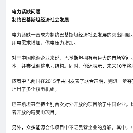
电力紧缺问题
制约巴基斯坦经济社会发展
电力紧缺一直成为制约巴基斯坦经济社会发展的突出问题。统
用电需求增加，供电压力增加。
对于中国能源企业来说，巴基斯坦拥有着巨大的市场空间
本，并尝试调整电力结构。同时，他还表示，未来10年将
随着中巴两国在2015年共同发表了联合声明，则进一步
坦出了多个核电机组。
巴基斯坦甚至把个别首次对外开放的项目给了中国企业。比
者开放的输变电项目。
另外，众多能源合作项目中不乏民营企业的身影，其中，