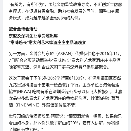
“有所为，有所不为”，围绕金融监管政策导向，不断创新金融服
务模式，在促进普惠金融、助力社会发展的同时，调整自身服
务模式，成为越来越多金融机构的共识。
配合金博会活动
东盟及深圳企业家受邀出席
“意味悠长”意大利艺术家酒庄庄主品酒晚宴
另一方面，金博会的东盟（ASEAN）传媒伙伴也于2016年11月
7日配合这项活动而举办“意味悠长”意大利艺术家酒庄庄主品酒
晚宴暨东盟、深圳企业家圈子群与深港赛马俱乐部聚會。
这次于聚会于下午5时30分举行至8时30分，在深圳福田区泰然
九路皇冠科技园十亩地一楼西餐厅举行。主办单位香港葡萄酒
協會(HKWA) 吃喝玩乐在深圳香港公众号以及《大橙报》，让嘉
宾品尝多款意大利艺术家酒庄的香槟起泡酒、珍藏陶瓷红葡萄
酒（FINE WINE）珍藏佳酿价值不菲！
世界顶级的侍酒师埃里·阿蒙说：“葡萄酒就像一幅画，如果你只
看画的本身，那么你只能了解画的20%，若有人讲解，你将能
了解60%或70%。”