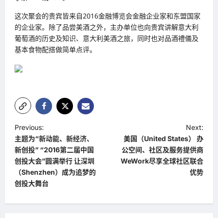
这次聚会的贵宾皆来自2016金融博览会金融企业家和东盟国家
的企业家。除了品尝美酒之外，主办单位也向贵宾讲解意大利
葡萄酒的历史及知识、意大利美酒之旅，同时也对品酒禮儀及
基本食物配搭做简单点评。
P
Previous:
Next:
主题为“新动能、新经济、
美国（United States） 办
o
新创投” “2016第二届中国
公空间、社区及服务提供商
s
创投大会”圆满举行 让深圳
WeWork尽享全球社区联合
t
（Shenzhen）成为追梦的
优势
创投大舞台
n
a