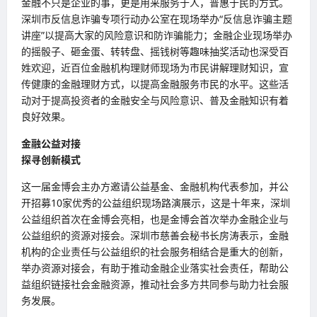
金融不只是企业的事，更是用来服务于人，普惠于民的方式。
深圳市反信息诈骗专项行动办公室在现场举办“反信息诈骗主题
讲座”以提高大家的风险意识和防诈骗能力；金融企业现场举办
的摇骰子、砸金蛋、转转盘、摇钱树等趣味抽奖活动也深受百
姓欢迎，近百位金融机构理财师现场为市民讲解理财知识，宣
传健康的金融理财方式，以提高金融服务市民的水平。这些活
动对于提高投资者的金融安全与风险意识、普及金融知识有着
良好效果。
金融公益对接
探寻创新模式
这一届金博会主办方邀请公益基金、金融机构代表参加，并公
开招募10家优秀的公益组织现场路演展示，这是十年来，深圳
公益组织首次在金博会亮相，也是金博会首次举办金融企业与
公益组织的资源对接会。深圳市慈善会秘书长房涛表示，金融
机构的企业责任与公益组织的社会服务相结合是重大的创新，
举办资源对接会，有助于推动金融企业落实社会责任，帮助公
益组织链接社会金融资源，推动社会多方共同参与助力社会服
务发展。