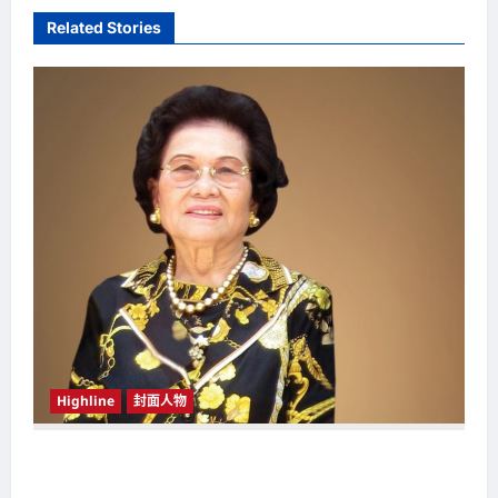
v
Related Stories
i
g
a
t
i
o
n
Highline
封面人物
新鸿基（Sun Hung Kai Properties）灵魂人物
邝肖卿（Kwong Siuhing） 成为香港