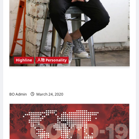
Highline
人物 Personality
韩国（South Korea）新晋小鲜肉 崔宇植（Choi
Woo-shik） 可爱腼腆模样让影迷尖叫
BO Admin
March 24, 2020