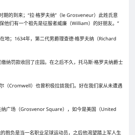
时期的到来；“拉·格罗夫纳”（le Grosveneur）此姓氏意
他们有一个祖先是征服者威廉（William）的好朋友。”
1634年，第二代男爵理查德·格罗夫纳（Richard
族通过缴纳罚款收回了庄园。在之后不久，托马斯·格罗夫纳爵士
（Cromwell）也曾积极拉拢我们。好在我们家从未遭遇
rosvenor Square），如今是美国（United
年他的抱负是当一名职业足球运动员，之后他渴望踏上军人生