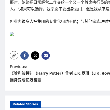
那时，始终把日常经营工作交给一个又一个首席执行员的第
人。“如果可以选择，我宁愿不要出身豪门，但是我从来没
但业内很多人把集团的专业化归功于他；与其他家族理财
P
Previous:
《哈利波特》（Harry Potter）作者 J.K.罗琳（J.K. R
o
摇身变成亿万富豪
s
t
n
Related Stories