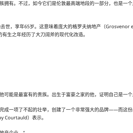
纳家族拥有。不过，如今它们是伦敦最高端地段的一部分，也是一
世，享年65岁。这意味着庞大的格罗夫纳地产（Grosvenor e
的有生之年经历了大刀阔斧的现代化改造。
但他可能是最富有的贵族。出生于富豪之家的他，证明自己是一
们完成一项了不起的壮举，创建了一个非常强大的品牌——而这份
y Courtauld）表示。
地产企业。”