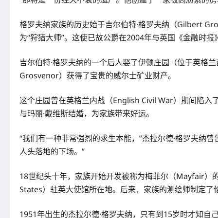
格罗夫纳家族的历史始于吉尔伯特·格罗夫纳（Gilbert Grosv
为“狩猎大师”。这使已故公爵在2004年与英国《金融时报
吉尔伯特·格罗夫纳的一个后人娶了伊顿庄园（位于英格兰西北
Grosvenor）获得了宝贵的威尔士矿业财产。
这个庄园曾在英格兰内战（English Civil Wa
与玛丽·戴维斯结婚，为家族带来好运。
“我们有一种非常强烈的求生本能，”杰拉尔德·格罗夫纳曾
人头落地的下场。”
18世纪头十年，家族开始开发被称为梅菲尔（Mayfair）的
States）驻英大使馆所在地。后来，家族的测绘师制定了伦
1951年出生的杰拉尔德·格罗夫纳，只有到15岁时才