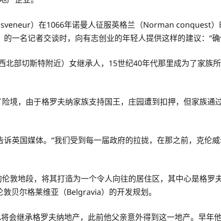
eneur）在1066年诺曼人征服英格兰（Norman conquest）
》的一名记者交谈时，向有志创业的年轻人提供这样的建议：“确保
部切斯特附近）女继承人，15世纪40年代那里成为了家族所在地；
r）期间陷入了险境，由于格罗夫纳家族支持国王，庄园遭到扣押，但家
告诉英国媒体。“我们受到每一届政府的拉拢，在那之前，克伦威尔
伦敦地段，将其打造为一个令人向往的居住区，其中心是格罗夫纳广场（G
敦贝尔格莱维亚（Belgravia）的开发规划。
知自己将会继承格罗夫纳地产，此前他父亲意外得到这一地产。早