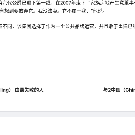
六代公爵已退下第一线，在2007年走下了家族房地产生意董
有想到要放弃它。我没法卖。它不属于我，”他说。
室不同，该集团选择了作为一个公共品牌运营，并且敢于重建已
owling） 由最失败的人
与2中国（Ch