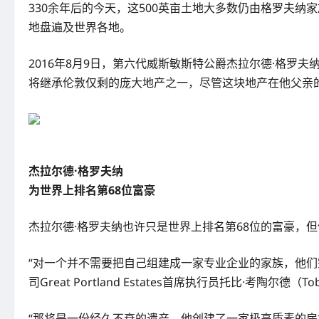
330余年后的今天，这500英亩土地大多数仍由格罗夫
地盘遍及世界各地。
2016年8月9日，第六代威斯敏斯特公爵杰拉尔德·格罗夫纳去
将继承伦敦仅剩的庞大地产之一，尽管这块地产在他父亲
杰拉尔德·格罗夫纳
为世界上排名第68位富豪
杰拉尔德·格罗夫纳也许只是世界上排名第68位的富豪，
“对一个并不需要把自己组建成一家专业企业的家族，他
司Great Portland Estates首席执行员托比·考陶尔德（Tob
“那将是一份经久不衰的遗产。他创建了一家极高质素的房