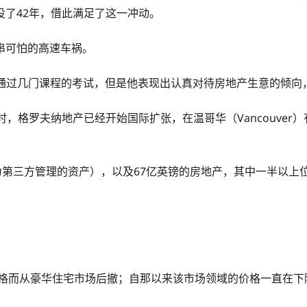
了42年，借此满足了这一冲动。
串可怕的高速车祸。
l）没有通过几门课程的考试，但是他表现出认真对待房地产生意的
，格罗夫纳地产已经开始国际扩张，在温哥华（Vancouver
第三方管理的资产），以及67亿英镑的房地产，其中一半以上位于英
。
价格而从豪华住宅市场后撤；自那以来该市场领域的价格一直在下