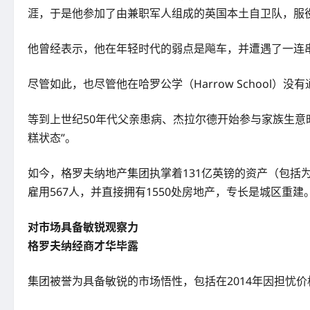
涯，于是他参加了由兼职军人组成的英国本土自卫队，服役
他曾经表示，他在年轻时代的弱点是飚车，并遭遇了一连
尽管如此，也尽管他在哈罗公学（Harrow Schoo
等到上世纪50年代父亲患病、杰拉尔德开始参与家族生意时
糕状态”。
如今，格罗夫纳地产集团执掌着131亿英镑的资产（包括为
雇用567人，并直接拥有1550处房地产，专长是城区重建
对市场具备敏锐观察力
格罗夫纳经商才华毕露
集团被誉为具备敏锐的市场悟性，包括在2014年因担忧