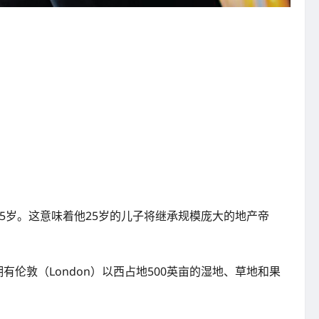
世，享年65岁。这意味着他25岁的儿子将继承规模庞大的地产帝
，籍此拥有伦敦（London）以西占地500英亩的湿地、草地和果