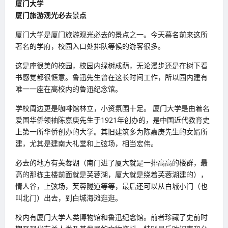
厦门大学
厦门旅游观光必去景点
厦门大学是厦门旅游观光必去的景点之一。今天慕名前来这所
著名的学府，校园入口处排队等候的游客很多。
这是座很美的校园，校园内绿树成荫，无论漫步还是在树下看
书感觉都很惬意。鲁迅先生曾在这长时间工作，所以园内建有
唯一一座在高校内的鲁迅纪念馆。
学校周边更是咖啡馆林立，小资氛围十足。 厦门大学是由着名
爱国华侨领袖陈嘉庚先生于1921年创办的，是中国近代教育史
上第一所华侨创办的大学。其旧建筑多为陈嘉庚先生的女婿所
建，尤其是建南大礼堂和上弦场，相当宏伟。
必去的地方有芙蓉湖（南门进了厦大就是一排高高的楼群，最
高的那栋主楼前面就是芙蓉湖，厦大就是绕着芙蓉湖建的），
情人谷，上弦场，芙蓉隧道等等，最后还可以从白城小门（也
叫北门）出去，到白城海滩逛逛。
校内有厦门大学人类博物馆和鲁迅纪念馆。前者珍藏了史前时