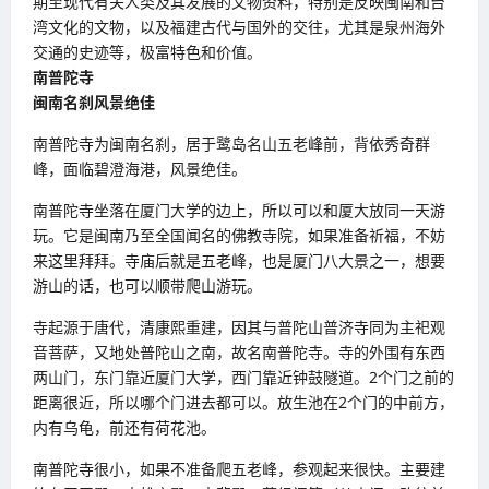
期至现代有关人类及其发展的文物资料，特别是反映闽南和台
湾文化的文物，以及福建古代与国外的交往，尤其是泉州海外
交通的史迹等，极富特色和价值。
南普陀寺
闽南名刹风景绝佳
南普陀寺为闽南名刹，居于鹭岛名山五老峰前，背依秀奇群
峰，面临碧澄海港，风景绝佳。
南普陀寺坐落在厦门大学的边上，所以可以和厦大放同一天游
玩。它是闽南乃至全国闻名的佛教寺院，如果准备祈福，不妨
来这里拜拜。寺庙后就是五老峰，也是厦门八大景之一，想要
游山的话，也可以顺带爬山游玩。
寺起源于唐代，清康熙重建，因其与普陀山普济寺同为主祀观
音菩萨，又地处普陀山之南，故名南普陀寺。寺的外围有东西
两山门，东门靠近厦门大学，西门靠近钟鼓隧道。2个门之前的
距离很近，所以哪个门进去都可以。放生池在2个门的中前方，
内有乌龟，前还有荷花池。
南普陀寺很小，如果不准备爬五老峰，参观起来很快。主要建