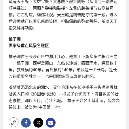
筑有天王殿丶大雄宝殿丶大悲殿丶藏经阁等（从山门一路往前
顺序经过），两厢有钟楼和鼓楼丶左侧的慈善楼与右侧普照
楼，左右对应，雄伟壮观。天王殿是南普陀寺的第一殿，进入
后迎面就可以看见慈眉笑眼，袒胸露脐的弥勒菩萨，所以天王
殿又称弥勒殿。
橘子洲
国家级重点风景名胜区
橘子洲位于长沙市区中湘江江心，是湘江下游众多冲积沙洲之
一。橘子洲，西望岳麓山，东临长沙城，四面环水，绵延数十
里，狭处横约40米，宽处横约140米，形状是一个长岛，是长
沙的重要名胜之一，也是国家级重点风景名胜区。
凝望着滔滔北去的湘水，青年毛泽东在长沙橘子洲头挥笔写就
脍炙人口的《沁园春·长沙》，抒发了心忧天下丶济世救民的壮
志豪情。洲以人传，诗壮名城。 橘子洲介名山城市间，凌袅袅
碧波上，被誉为“中国第一洲”。