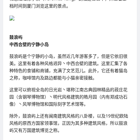
档时间到厦门浏览这里的景点。
鼓浪屿
中西合壁的宁静小岛
鼓浪屿是个宁静的小岛，虽然近几年游客多了，但是它依旧很
美。这里有着各种风格迥异丶中西合壁的建筑。这里汇集了各
种特色的食铺和商铺，充满了文艺范儿。此外，它还有着猫岛
之称，咖啡馆内及路边都能与小猫亲密接触。
这里可以俯视全岛的日光岩丶堪称江南古典园林精品的菽庄花
园（含钢琴博物馆）丶明代风格建筑的皓月园（内有郑成功石
像）丶风琴博物馆和国际刻字艺术馆等。
除外，鼓浪屿上还有闽南建筑风格的八卦楼，以及19世纪欧陆
风格的原西方国家领事馆，正因为其多种建筑风格，所以鼓浪
屿又有万国建筑博览之称。