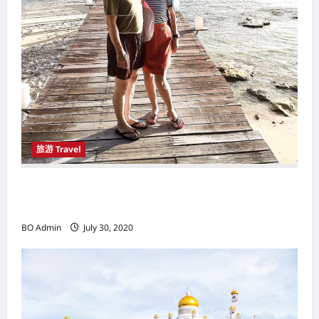
旅游 Travel
拥有阳光丶沙滩丶海洋的理想度假胜地 刁曼岛
（Pulau Tioman）让游客玩得尽兴
BO Admin
July 30, 2020