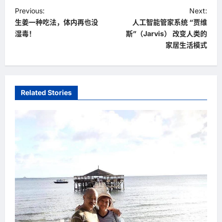
P
Previous:
Next:
生姜一种吃法，体内再也没
人工智能管家系统 “贾维
o
湿毒！
斯”（Jarvis） 改变人类的
s
家居生活模式
t
n
a
Related Stories
v
i
g
a
t
i
o
n