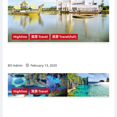
Highline
旅游 Travel
旅游 Travel(full)
东盟（ASEAN）成员国之一 文莱（Brunei）旅
游美景待探索
BO Admin
February 13, 2020
Highline
旅游 Travel
菲律宾（The Philippines） 马尼拉（Manila）
及科隆（Coron） 充满历史及自然风光的魅力