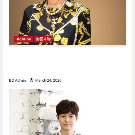
Highline
封面人物
新鸿基（Sun Hung Kai Properties）灵魂人物
邝肖卿（Kwong Siuhing） 成为香港
（Hongkong）名副其实女首富
BO Admin
March 24, 2020