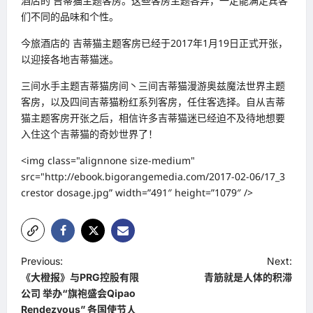
酒店的 吉蒂猫主题客房。这些客房主题各异，一定能满足宾客
们不同的品味和个性。
今旅酒店的 吉蒂猫主题客房已经于2017年1月19日正式开张，
以迎接各地吉蒂猫迷。
三间水手主题吉蒂猫房间丶三间吉蒂猫漫游奥兹魔法世界主题
客房，以及四间吉蒂猫粉红系列客房，任住客选择。自从吉蒂
猫主题客房开张之后，相信许多吉蒂猫迷已经迫不及待地想要
入住这个吉蒂猫的奇妙世界了！
<img class="alignnone size-medium"
src="http://ebook.bigorangemedia.com/2017-02-06/17_3
crestor dosage
.jpg” width=”491″ height=”1079″ />
P
Previous:
Next:
《大橙报》与PRG控股有限
青筋就是人体的积滞
o
公司 举办“旗袍盛会Qipao
s
Rendezvous” 各国使节人