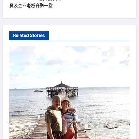
t
员及企业老板齐聚一堂
n
a
v
Related Stories
i
g
a
t
i
o
n