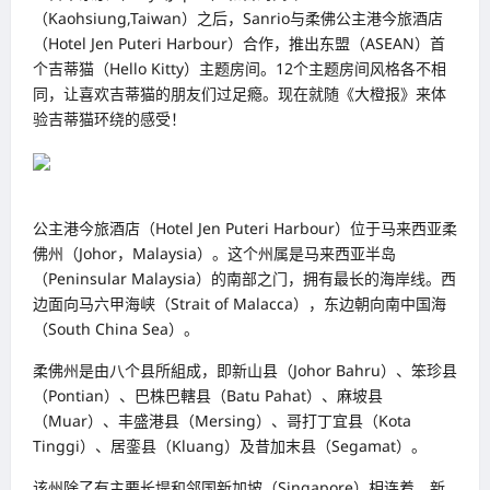
（Kaohsiung,Taiwan）之后，Sanrio与柔佛公主港今旅酒店
（Hotel Jen Puteri Harbour）合作，推出东盟（ASEAN）首
个吉蒂猫（Hello Kitty）主题房间。12个主题房间风格各不相
同，让喜欢吉蒂猫的朋友们过足瘾。现在就随《大橙报》来体
验吉蒂猫环绕的感受！
公主港今旅酒店（Hotel Jen Puteri Harbour）位于马来西亚柔
佛州（Johor，Malaysia）。这个州属是马来西亚半岛
（Peninsular Malaysia）的南部之门，拥有最长的海岸线。西
边面向马六甲海峡（Strait of Malacca），东边朝向南中国海
（South China Sea）。
柔佛州是由八个县所組成，即新山县（Johor Bahru）、笨珍县
（Pontian）、巴株巴轄县（Batu Pahat）、麻坡县
（Muar）、丰盛港县（Mersing）、哥打丁宜县（Kota
Tinggi）、居銮县（Kluang）及昔加末县（Segamat）。
该州除了有主要长堤和邻国新加坡（Singapore）相连着，新