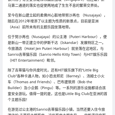
马第二通道的落实也促使两地成了生生不息的繁荣交界处。
至今在新山建立起的柔佛州心脏地带努沙再也 （Nusajaya），
随后在2012年增添了以主题为性质的新景点，目前是亚洲
（Asia）前所未有的主题乐园坐落地带。
位于努沙再也（Nusajaya）的公主港（Puteri Harbour），便
是新山一带正建立中的伊斯干达（Iskandar）发展特区之一。
今旅酒店（Hotel Jen Puteri Harbour）就坐落在这地区，与
Sanrio吉蒂猫乐园（Sanrio Hello Kitty Town）与HIT娱乐乐园
（HIT Entertainment）毗邻。
除了吉蒂猫与你共度时光，还有HIT娱乐旗下的“Little Big
Club”各种卡通人物，如小恐龙邦尼（Barney）、汤姆士小火
车（Thomas and Friends）、巴布建筑师（Bob the
Builder）及小企鹅（Pingu）等。一系列的游乐设施都适合孩
童安全游玩。值得一提的是，这也是Little Big Club在亚洲的首
个主题乐园！
在游览过公主港的Sanrio吉蒂猫乐园小镇，当然还要入住今旅