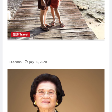
旅游 Travel
拥有阳光丶沙滩丶海洋的理想度假胜地 刁曼岛
（Pulau Tioman）让游客玩得尽兴
BO Admin
July 30, 2020