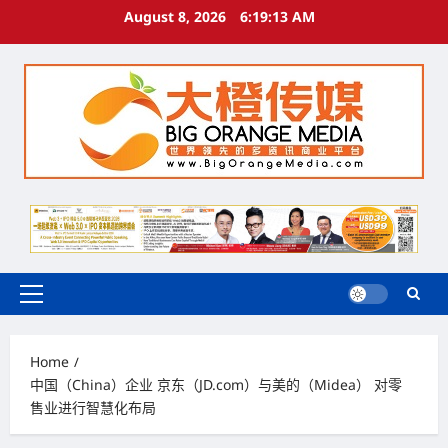
Skip
August 8, 2026
6:19:14 AM
to
content
Primary
Menu
Home
中国（China）企业 京东（JD.com）与美的（Midea） 对零
售业进行智慧化布局