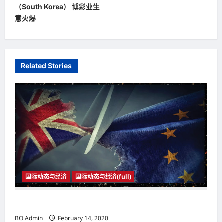
o
（South Korea） 博彩业生
s
意火爆
t
n
a
Related Stories
v
i
g
a
t
i
o
国际动态与经济
国际动态与经济(full)
n
2020年1月31日23时 英国与欧盟正式分家
BO Admin
February 14, 2020