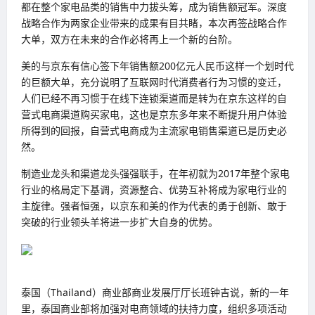
都在整个家电品类的销售中力拔头筹，成为销售额冠军。深度
战略合作为两家企业带来的成果有目共睹，本次再签战略合作
大单，双方在未来的合作必将再上一个新的台阶。
美的与京东有信心签下年销售额200亿元人民币这样一个划时代
的巨额大单，充分说明了互联网时代消费者行为习惯的变迁，
人们已经不再习惯于在线下连锁渠道而是转为在京东这样的自
营式电商渠道购买家电，这也是京东多年来不断提升用户体验
所得到的回报，自营式电商成为主流家电销售渠道已是历史必
然。
制造业龙头和渠道龙头强强联手，在年初就为2017年整个家电
行业的格局定下基调，资源整合、优势互补将成为家电行业的
主旋律。强者恒强，以京东和美的作为代表的勇于创新、敢于
突破的行业领头羊将进一步扩大自身的优势。
泰国（Thailand）商业部商业发展厅厅长班钟吉说，新的一年
里，泰国商业部将加强对电商领域的扶持力度，组织多项活动