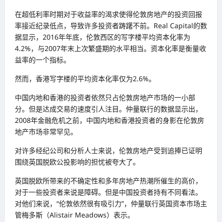
在超低利率时期对于收益率的渴求使得伦敦房地产的投资回报
率接近纪录低点，导致许多投资者踌躇不前。Real Capital的数
据显示，2016年年底，伦敦西区的写字楼平均资本化率为
4.2%，与2007年末上次繁盛期的水平相当。资本化率是衡量收
益率的一个指标。
然而，香港写字楼的平均资本化率仅为2.6%。
中国内地和香港的投资者依然只占伦敦房地产市场的一小部
分。但是达成交易的速度引人注目。仲量联行的数据显示出，
2008年金融危机之前，中国内地和香港投资者的身影在伦敦房
地产市场非常罕见。
对许多经纪公司和分析人士来说，伦敦房地产受到追捧已证明
围绕英国脱欧公投影响的担忧被夸大了。
英国脱欧所带来的不确定性和多年房地产热潮所催生的高价，
对于一些投资者来说是障碍。但是中国投资者持有不同看法。
对他们来说，“伦敦依然很有吸引力”，仲量联行英国资本市场主
管梅多斯（Alistair Meadows）表示。