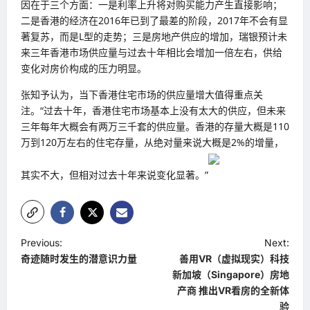
因在于三个方面：一是利率上升将对购买能力产生直接影响；
二是香港的经济在2016年已到了最差的阶段，2017年不会有显
著复苏，而是L型的走势；三是房地产供应的增加，瑞银预计未
来三年香港市场供应量与过去十年相比会增加一倍左右，供给
变化对房价构成的压力明显。
张知予认为，当下香港住宅市场的供应量增大值得重点关
注。“过去十年，香港住宅市场基本上没有太大的供应，但未来
三年每年大概会有两万三千套的供应量。香港的存量大概是110
万到120万左右的住宅存量，从绝对量来说大概是2%的增量，
其实不大，但相对过去十年来说变化显著。”
P
Previous:
Next:
奇迹随时发生的潜意识力量
善用VR（虚拟现实）科技
o
新加坡（Singapore）房地
s
产商 推出VR看房的全新体
t
验