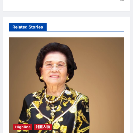
n
a
v
Related Stories
i
g
a
t
i
o
n
Highline
封面人物