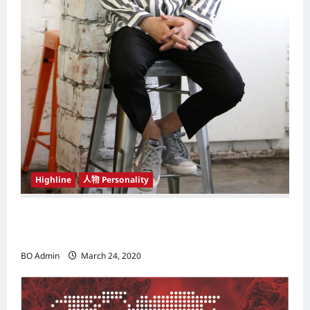
Highline
人物 Personality
韩国（South Korea）新晋小鲜肉 崔宇植（Choi
Woo-shik） 可爱腼腆模样让影迷尖叫
BO Admin
March 24, 2020