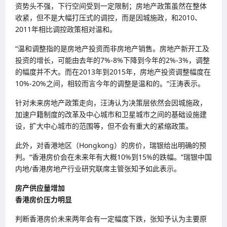
资势头不强，下行空间受到一定限制；房地产政策虽然在整体
收紧，但不是大幅打压式的调控，而是因城施政，和2010、
2011年相比调控政策相对温和。
“温和调整指的是房地产投资而非房地产销售。房地产新开工及
投资的增长，可能由去年的7%-8%下降到今年的2%-3%，调整
的幅度并不大。而在2013年到2015年，房地产投资调整幅度在
10%-20%之间，相较而言今年的调整是温和的。”汪涛表示。
针对未来房地产政策走向，汪涛认为决策层依然会因城施政，
加速户籍制度的改革及中心城市和卫星城市之间的基础设施建
设，扩大中心城市的范围等，但不会有重大的紧缩政策。
此外，对香港地区（Hongkong）的房价，瑞银给出明确的预
判。“香港房价会在未来年有大概10%到15%的跌幅。”瑞银中国
内地/香港房地产行业研究联席主管张知予如此表示。
房产供应量增加
香港房价压力明显
判断香港房价未来两年会有一定幅度下跌，张知予认为主要原