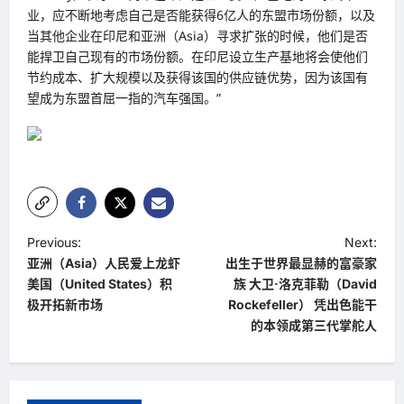
业，应不断地考虑自己是否能获得6亿人的东盟市场份额，以及
当其他企业在印尼和亚洲（Asia）寻求扩张的时候，他们是否
能捍卫自己现有的市场份额。在印尼设立生产基地将会使他们
节约成本、扩大规模以及获得该国的供应链优势，因为该国有
望成为东盟首屈一指的汽车强国。”
P
Previous:
Next:
亚洲（Asia）人民爱上龙虾
出生于世界最显赫的富豪家
o
美国（United States）积
族 大卫·洛克菲勒（David
s
极开拓新市场
Rockefeller） 凭出色能干
t
的本领成第三代掌舵人
n
a