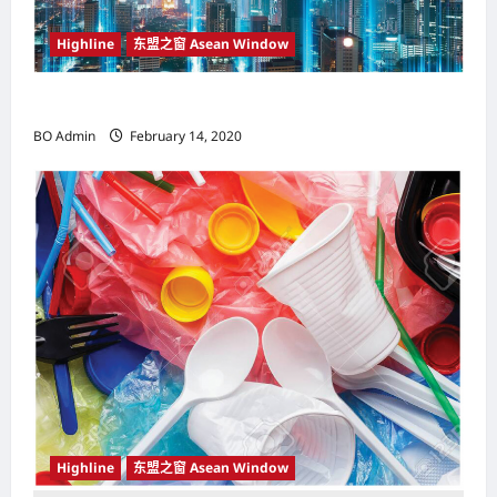
Highline
东盟之窗 Asean Window
东盟之窗
BO Admin
February 14, 2020
Highline
东盟之窗 Asean Window