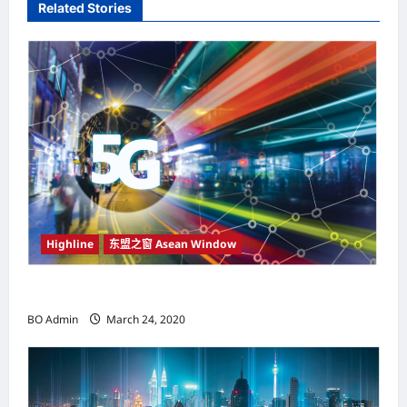
v
Related Stories
i
g
a
t
i
o
n
Highline
东盟之窗 Asean Window
东盟之窗
BO Admin
March 24, 2020