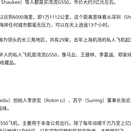
ee Shaukee）等人都是买湾流G550，市价大约3亿元左右。
到6000海里，即1万1112公里，这个距离意味着从深圳（Shen
tates）西海岸任何城市都毫无压力，可以在天上逍遥13个小时。
海为领头的长三角地区，共有29架，去年上海机场的私人飞机起落
人的私人飞机是湾流G550，像马云、王健林、李嘉诚、郑家纯（H
的收藏品。
du）创始人李彦宏（Robin Li）、苏宁（Suning）董事长张近
品味。
流G550飞机，主要用于本身公务出行。除了每年动堪千万乃至上
飞行地域以及时间，只有得到空管和民航的批准，才能够起飞。