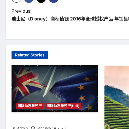
P
Previous:
迪士尼（Disney）商标值钱 2016年全球授权产品 年销
o
s
t
n
Related Stories
a
v
i
g
a
国际动态与经济
国际动态与经济(full)
t
2020年1月31日23时 英国与欧盟正式分家
i
BO Admin
February 14, 2020