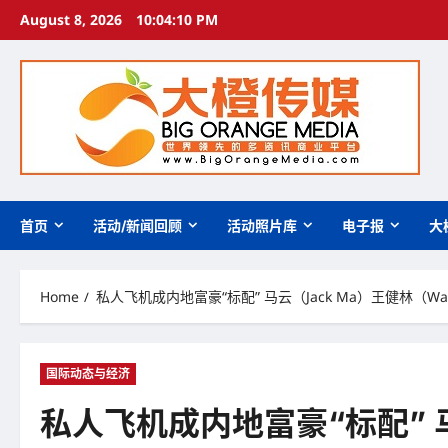
Skip
August 8, 2026
10:04:11 PM
to
content
首页
活动/新闻回顾
活动照片库
电子报
大
Home
私人飞机成内地富豪“标配” 马云（Jack Ma）王健林（Wang
国际动态与经济
私人飞机成内地富豪“标配” 马云