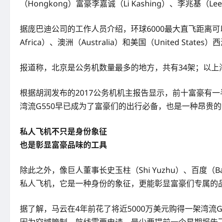
（Hongkong）富豪李嘉诚（Li Kashing）、李兆基（L
据庞巴迪公司的工作人员介绍，环球6000最大直飞距离可以达
Africa）、澳洲（Australia）和美国（United S
报道称，北京是公务机数量最多的地方，共有34架；以上
根据胡润发布的2017公务机机主报告显示，前十富豪有一半
湾流G550早已成为了富豪们的出行必备，也是一种昂贵
私人飞机不只是身份象征
也是彰显富豪品味的工具
除此之外，像巨人董事长史玉柱（Shi Yuzhu）、百度（Bai
私人飞机，它是一种身份的象征，更能彰显富豪们专属的
据了解，马云在4年前花了将近5000万美元购得一架湾
因为空域管制，航线需要申请，最少要提前一个星期报告