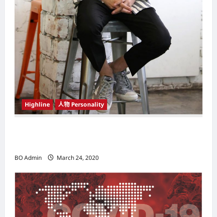
Highline
人物 Personality
韩国（South Korea）新晋小鲜肉 崔宇植（Choi
Woo-shik） 可爱腼腆模样让影迷尖叫
BO Admin
March 24, 2020