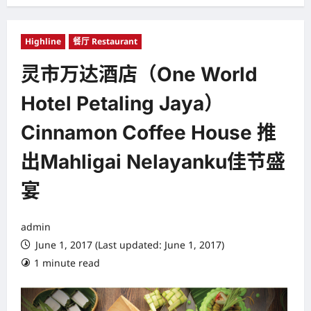
Highline
餐厅 Restaurant
灵市万达酒店（One World
Hotel Petaling Jaya）
Cinnamon Coffee House 推
出Mahligai Nelayanku佳节盛
宴
admin
June 1, 2017 (Last updated: June 1, 2017)
1 minute read