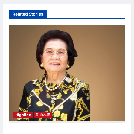
n
a
Related Stories
v
i
g
a
t
i
o
n
Highline
封面人物
新鸿基（Sun Hung Kai Properties）灵魂人物