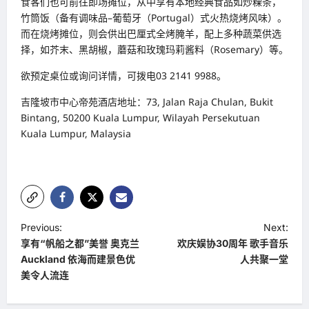
食客们也可前往即场摊位，从中享有本地经典食品如炒粿条，
竹筒饭（备有调味品–葡萄牙（Portugal）式火热烧烤风味）。
而在烧烤摊位，则会供出巴厘式全烤腌羊，配上多种蔬菜供选
择，如芥末、黑胡椒，蘑菇和玫瑰玛莉酱料（Rosemary）等。
欲预定桌位或询问详情，可拨电03 2141 9988。
吉隆坡市中心帝苑酒店地址：73, Jalan Raja Chulan, Bukit
Bintang, 50200 Kuala Lumpur, Wilayah Persekutuan
Kuala Lumpur, Malaysia
P
Previous:
Next:
享有“帆船之都”美誉 奥克兰
欢庆娱协30周年 歌手音乐
o
Auckland 依海而建景色优
人共聚一堂
s
美令人流连
t