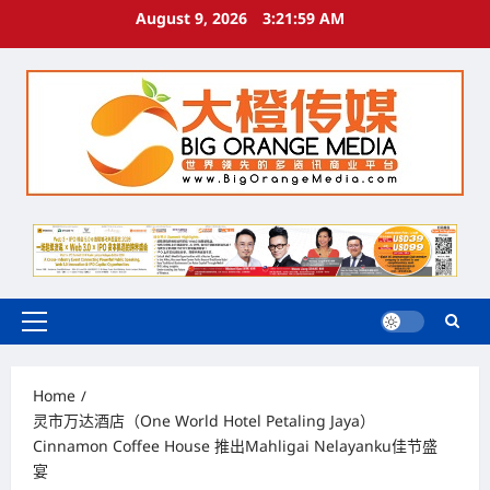
Skip
August 9, 2026
3:22:00 AM
to
content
Primary
Menu
Home
灵市万达酒店（One World Hotel Petaling Jaya）
Cinnamon Coffee House 推出Mahligai Nelayanku佳节盛
宴