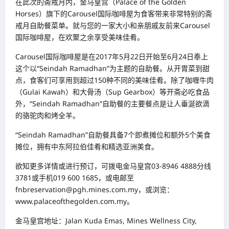
在此次的斋戒月内，金马皇宫（Palace of the Golden
Horses）旗下的Carousel国际咖啡屋为食客带来非常特别的斋
戒月自助餐菜单。就与您的一家大小和亲朋戚友前来Carousel
国际咖啡屋，在欢聚之余享受美味佳肴。
Carousel国际咖啡屋是在2017年5月22日开始至6月24日奉上
这个以“Seindah Ramadhan”为主题的自助餐。从开胃菜到甜
点，食客们可享用到超过150种不同的美味佳肴。除了咖喱牛肉
（Gulai Kawah）和大骨汤（Sup Gearbox）等开斋必吃食品
外，“Seindah Ramadhan”自助餐的主要餐点是让人垂涎欲滴
的骆驼肉和烤全羊。
“Seindah Ramadhan”自助餐具备7个即煮摊位和额外5个美食
摊位，拥有中东阿拉伯佳肴和精选亚洲美食。
欲知更多详情或进行预订，可拨电金马皇宫03-8946 4888分线
3781或手机019 600 1685，或电邮至
fnbreservation@pgh.mines.com.my，或浏览：
www.palaceofthegolden.com.my。
金马皇宫地址：Jalan Kuda Emas, Mines Wellness City,