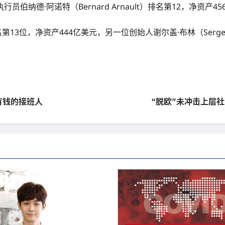
伯纳德·阿诺特（Bernard Arnault）排名第12，净资产45
排名第13位，净资产444亿美元，另一位创始人谢尔盖·布林（Sergey
常有钱的接班人
“脱欧”未冲击上层社会