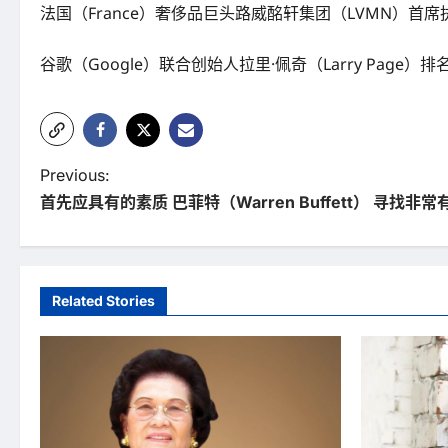
法国（France）奢侈品巨头路威酩轩集团（LVMN）首席执行员
谷歌（Google）联合创始人拉里·佩奇（Larry Page）
P
Previous:
首先应具有的素质 巴菲特（Warren Buffett） 寻找非
o
s
t
Related Stories
n
a
v
i