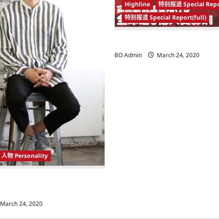
Highline
特别报道 Special Repo
特别报道 Special Report(full)
实施新冠肺炎限行令 全球逾5亿人
BO Admin
March 24, 2020
人物 Personality
 Korea）新晋小鲜肉 崔宇植（Choi
k） 可爱腼腆模样让影迷尖叫
March 24, 2020