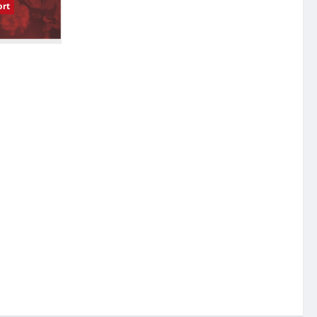
rt
受影响