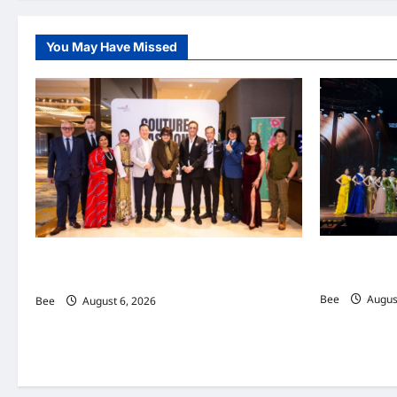
You May Have Missed
2026年国
吉隆坡男装周第二季华丽落幕 以《教父》为灵感
传递使命助力
重塑当代男士风尚
Bee
August
Bee
August 6, 2026