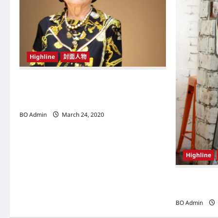
g
a
t
Highline
封面人物
i
o
新鸿基（Sun Hung Kai Properties）灵魂人物
邝肖卿（Kwong Siuhing） 成为香港
n
（Hongkong）名副其实女首富
BO Admin
March 24, 2020
Highline
韩国（South
Woo-shi
BO Admin