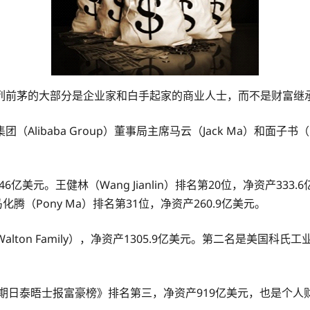
列前茅的大部分是企业家和白手起家的商业人士，而不是财富继
ibaba Group）董事局主席马云（Jack Ma）和面子书（F
美元。王健林（Wang Jianlin）排名第20位，净资产333.6亿
化腾（Pony Ma）排名第31位，净资产260.9亿美元。
n Family），净资产1305.9亿美元。第二名是美国科氏工业集团（
es）在《星期日泰晤士报富豪榜》排名第三，净资产919亿美元，也是