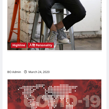
Highline
人物 Personality
韩国（South Korea）新晋小鲜肉 崔宇植（Choi
Woo-shik） 可爱腼腆模样让影迷尖叫
BO Admin
March 24, 2020