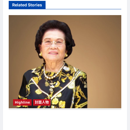
a
Related Stories
v
i
g
a
t
i
o
n
Highline
封面人物
新鸿基（Sun Hung Kai Properties）灵魂人物
邝肖卿（Kwong Siuhing） 成为香港