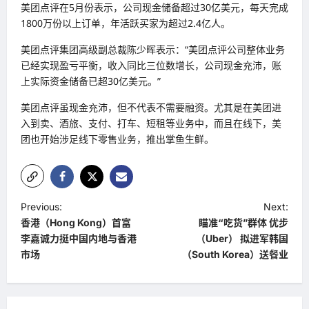
美团点评在5月份表示，公司现金储备超过30亿美元，每天完成
1800万份以上订单，年活跃买家为超过2.4亿人。
美团点评集团高级副总裁陈少晖表示：“美团点评公司整体业务
已经实现盈亏平衡，收入同比三位数增长，公司现金充沛，账
上实际资金储备已超30亿美元。”
美团点评虽现金充沛，但不代表不需要融资。尤其是在美团进
入到卖、酒旅、支付、打车、短租等业务中，而且在线下，美
团也开始涉足线下零售业务，推出掌鱼生鲜。
P
Previous:
Next:
香港（Hong Kong）首富
瞄准“吃货”群体 优步
o
李嘉诚力挺中国内地与香港
（Uber） 拟进军韩国
s
市场
（South Korea）送餐业
t
n