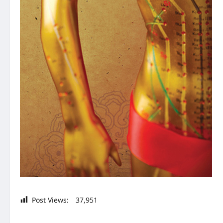
Post Views:
37,951