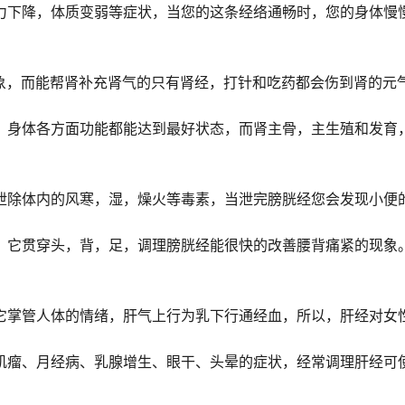
力下降，体质变弱等症状，当您的这条经络通畅时，您的身体慢
现象，而能帮肾补充肾气的只有肾经，打针和吃药都会伤到肾的元
，身体各方面功能都能达到最好状态，而肾主骨，主生殖和发育
泄除体内的风寒，湿，燥火等毒素，当泄完膀胱经您会发现小便
，它贯穿头，背，足，调理膀胱经能很快的改善腰背痛紧的现象
它掌管人体的情绪，肝气上行为乳下行通经血，所以，肝经对女
肌瘤、月经病、乳腺增生、眼干、头晕的症状，经常调理肝经可