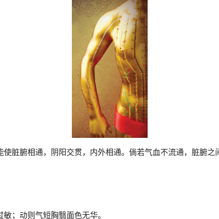
能使脏腑相通，阴阳交贯，内外相通。倘若气血不流通，脏腑之
过敏；动则气短胸翳面色无华。