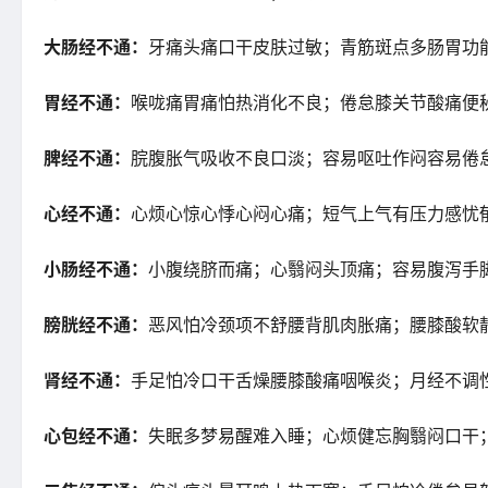
大肠经不通：
牙痛头痛口干皮肤过敏；青筋斑点多肠胃功
胃经不通：
喉咙痛胃痛怕热消化不良；倦怠膝关节酸痛便
脾经不通：
脘腹胀气吸收不良口淡；容易呕吐作闷容易倦
心经不通：
心烦心惊心悸心闷心痛；短气上气有压力感忧
小肠经不通：
小腹绕脐而痛；心翳闷头顶痛；容易腹泻手
膀胱经不通：
恶风怕冷颈项不舒腰背肌肉胀痛；腰膝酸软
肾经不通：
手足怕冷口干舌燥腰膝酸痛咽喉炎；月经不调
心包经不通：
失眠多梦易醒难入睡；心烦健忘胸翳闷口干