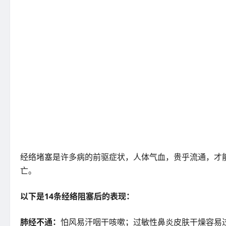
经络堵塞是许多病的前驱症状，人体气血，贵乎流通，才
亡。
以下是14条经络阻塞后的表现：
肺经不通：
怕风易汗咽干咳嗽；过敏性鼻炎皮肤干燥容易