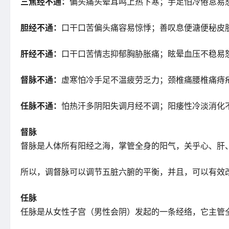
三焦经不通：
偏头痛头晕耳鸣上热下寒；手足怕冷倦怠易
胆经不通：
口干口苦偏头痛容易惊悸；善叹息便溏便秘皮
肝经不通：
口干口苦情志抑郁胸胁胀痛；眩晕血压不稳易
督脉不通：
虚寒怕冷手足不温疲劳乏力；颈椎痛腰椎痛痔
任脉不通：
怕热汗多阴阳失调月经不调；阳痿性冷淡消化
督脉
督脉是人体所有阳经之海，掌管全身的阳气，关乎心、肝
所以，调督脉可以调节五脏六腑的平衡，并且，可以有效
任脉
任脉是从女性子宫（男性会阴）发起的一条经络，它主管