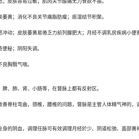
怒；皮肤容易过敏；肌肉关节酸痛无力食欲不振。
肤萎黄；消化不良关节痛脂肪瘤；痰湿结节积聚。
怒冲动；皮肤萎黄易倦乏力前列腺肥大；月经不调乳房疾病小便
疮便秘；阴阳失调。
不良胸翳气喘。
、脾、肺、肾、小肠等，在督脉上都有反射区。
改善脊柱弯曲，颈椎，腰椎的问题，督脉是主管人体精气神的，
全身的阴血，调理任脉可有效调理月经於少、阴道松弛、面部黄