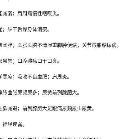
能减弱；肩周痛慢性咽喉炎。
秘；辰干舌燥身体消瘦。
怠虚胖；头胀头脑不清湿重脚肿便溏；关节酸胀糖尿病。
郁易怒；口腔溃疡口干口臭。
脚寒凉；吸收不良虚肥；肩周炎。
静脉曲张尿频尿多；尿黄前列腺肥大。
性欲减退；前列腺肥大足跟痛尿频尿少尿黄。
；神经衰弱。