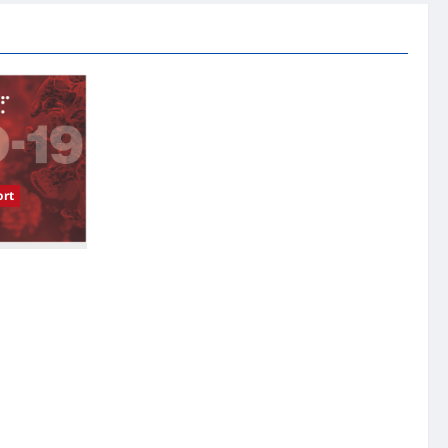
rt
受影响