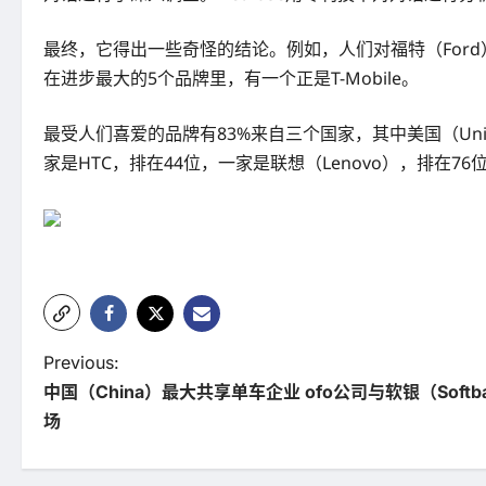
最终，它得出一些奇怪的结论。例如，人们对福特（Ford）的
在进步最大的5个品牌里，有一个正是T-Mobile。
最受人们喜爱的品牌有83%来自三个国家，其中美国（United
家是HTC，排在44位，一家是联想（Lenovo），排在76
P
Previous:
中国（China）最大共享单车企业 ofo公司与软银（Soft
o
场
s
t