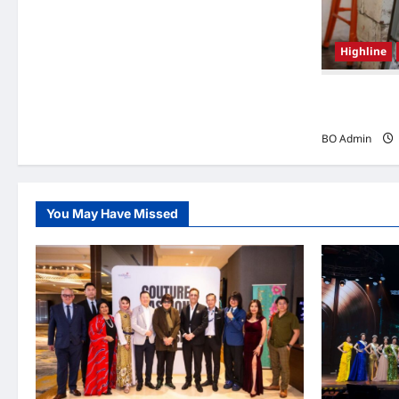
Highline
韩国（South
Woo-shi
BO Admin
You May Have Missed