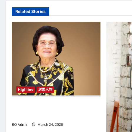
n
Related Stories
a
v
i
g
a
t
i
Highline
封面人物
o
n
新鸿基（Sun Hung Kai Properties）灵魂人物
邝肖卿（Kwong Siuhing） 成为香港
（Hongkong）名副其实女首富
BO Admin
March 24, 2020