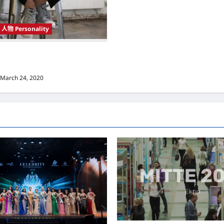
人物 Personality
 Korea）新晋小鲜肉 崔宇植（Choi
k） 可爱腼腆模样让影迷尖叫
March 24, 2020