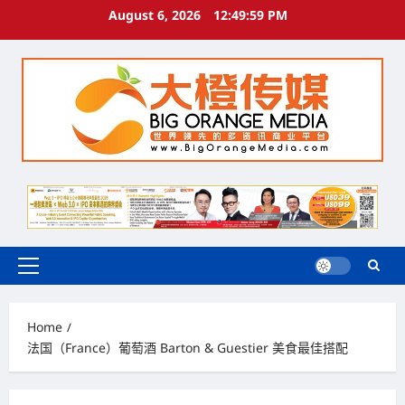
Skip
August 6, 2026
12:50:00 PM
to
content
Primary
Menu
Home
法国（France）葡萄酒 Barton & Guestier 美食最佳搭配