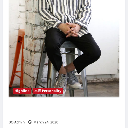
Highline
人物 Personality
韩国（South Korea）新晋小鲜肉 崔宇植（Choi
Woo-shik） 可爱腼腆模样让影迷尖叫
BO Admin
March 24, 2020