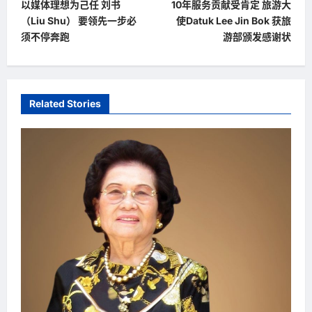
以媒体理想为己任 刘书
10年服务贡献受肯定 旅游大
o
（Liu Shu） 要领先一步必
使Datuk Lee Jin Bok 获旅
s
须不停奔跑
游部颁发感谢状
t
n
a
Related Stories
v
i
g
a
t
i
o
n