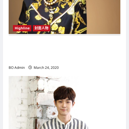
Highline
封面人物
新鸿基（Sun Hung Kai Properties）灵魂人物
邝肖卿（Kwong Siuhing） 成为香港
（Hongkong）名副其实女首富
BO Admin
March 24, 2020