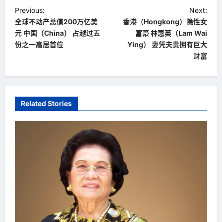
P
Previous:
Next:
全球不动产总值200万亿美
香港（Hongkong）隐性女
o
元 中国（China） 占越过五
富豪 林惠英（Lam Wai
s
份之一高居首位
Ying） 妻凭夫贵拥有巨大
t
财富
n
a
v
Related Stories
i
g
a
t
i
o
n