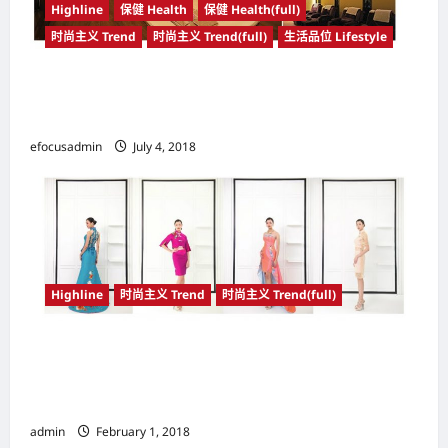
Highline
保健 Health
保健 Health(full)
时尚主义 Trend
时尚主义 Trend(full)
生活品位 Lifestyle
将美食美容与按摩结为一体 HerbaLine公司 以3
合1方式营业便利现代人
efocusadmin
July 4, 2018
Highline
时尚主义 Trend
时尚主义 Trend(full)
马来西亚（Malaysia）著名时装设计师 纪添兴
（Keith Kee） 新装展现梅花开花与盛放的浓浓
春意
admin
February 1, 2018