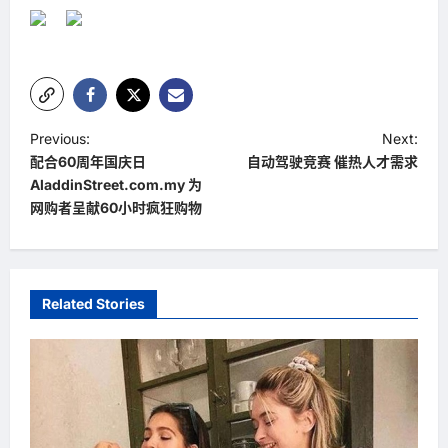
P
Previous:
Next:
配合60周年国庆日
自动驾驶竞赛 催热人才需求
o
AladdinStreet.com.my 为
s
网购者呈献60小时疯狂购物
t
n
a
Related Stories
v
i
g
a