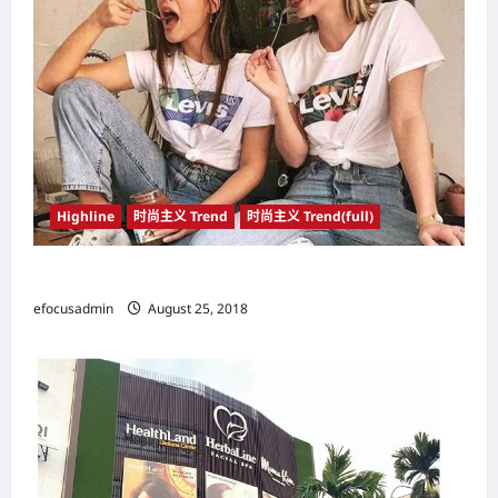
t
i
o
n
Highline
时尚主义 Trend
时尚主义 Trend(full)
帆布鞋搭配得当 可穿出富有腔调的高级型格
efocusadmin
August 25, 2018