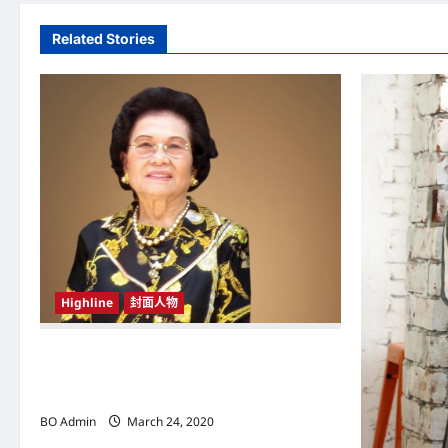
t
Related Stories
n
a
v
i
g
a
t
Highline
封面人物
i
o
新鸿基（Sun Hung Kai Properties）灵魂人物
邝肖卿（Kwong Siuhing） 成为香港
n
（Hongkong）名副其实女首富
BO Admin
March 24, 2020