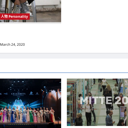
人物 Personality
 Korea）新晋小鲜肉 崔宇植（Choi
k） 可爱腼腆模样让影迷尖叫
March 24, 2020