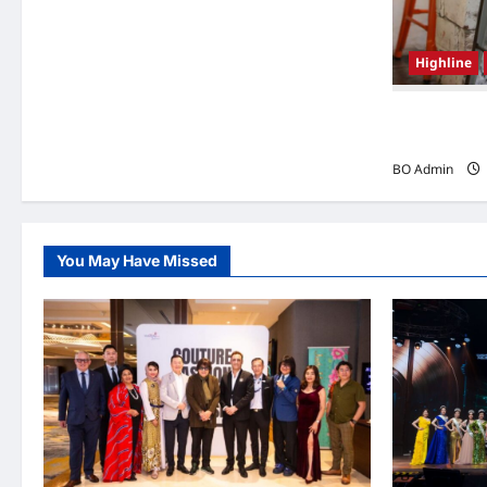
Highline
韩国（South
Woo-shi
BO Admin
You May Have Missed