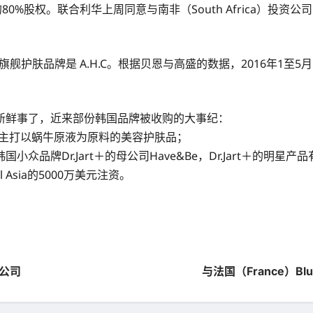
r的80%股权。联合利华上周同意与南非（South Africa）投资
旗舰护肤品牌是 A.H.C。根据贝恩与高盛的数据，2016年1至5月
新鲜事了，近来部份韩国品牌被收购的大事纪：
，后者主打以蜗牛原液为原料的美容护肤品；
国小众品牌Dr.Jart＋的母公司Have&Be，Dr.Jart＋的明
l Asia的5000万美元注资。
计公司
与法国（France）B