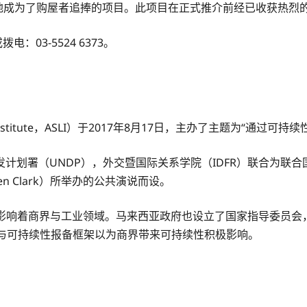
s无可否认地成为了购屋者追捧的项目。此项目在正式推介前经已收获热烈
电：03-5524 6373。
ship Institute，ASLI）于2017年8月17日，主办了主题
计划署（UNDP），外交暨国际关系学院（IDFR）联合为联
len Clark）所举办的公共演说而设。
）影响着商界与工业领域。马来西亚政府也设立了国家指导委员会
性汇报与可持续性报备框架以为商界带来可持续性积极影响。