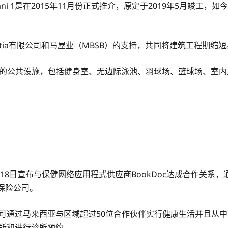
ani 1是在2015年11月份正式推介，原定于2019年5月竣工，
etia有限公司和马屋业（MBSB）的支持，共同将建筑工程期缩短
合公寓标准的公共设施，包括健身室、无边际泳池、羽球场、篮球场、
年9月18日宣布与保健网络应用程式供应商BookDoc达成合作关系，通过其R
通保险公司。
过马来西亚与区域超过50位合作伙伴实行健康生活并且从中受益。这些好处
诊所和进行诊所预约。