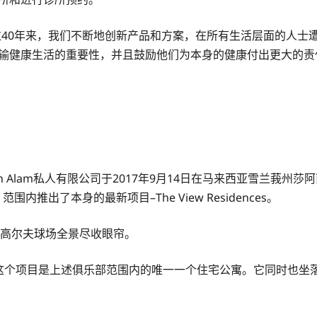
：“超过40年来，我们不断地创新产品和方案，在所有生活层面的人
本身的客户灌输健康生活的重要性，并且鼓励他们为本身的健康付出更大的责
Shah Alam私人有限公司于2017年9月14日在马来西亚雪兰莪州莎阿南（
ub）范围内推出了本身的最新项目–The View Residences。
目，可将高尔夫球场全景尽收眼帘。
令吉。这个项目是上述俱乐部范围内的唯一一个住宅公寓。它同时也