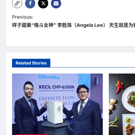
P
Previous:
样子甜美“格斗女神” 李胜珠（Angela Lee） 天生就是
o
s
t
n
Related Stories
a
v
i
g
a
t