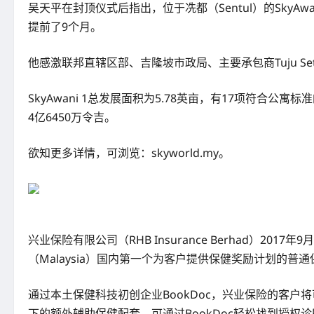
吴天平在封顶仪式后指出，位于冼都（Sentul）的SkyAw
提前了9个月。
他感激联邦直辖区部、吉隆坡市政局、主要承包商Tuju S
SkyAwani 1总发展面积为5.78英亩，有17项符
4亿6450万令吉。
欲知更多详情，可浏览：skyworld.my。
兴业保险有限公司（RHB Insurance Berhad）2017
（Malaysia）国内第一个为客户提供保健奖励计划的普
通过本土保健科技初创企业BookDoc，兴业保险的客户将可通
下的额外辅助保健配套，可通过BookDoc轻松找到授权