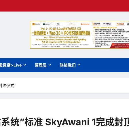
橙直播>Live
管理层
联络我们
成封顶仪式
统”标准 SkyAwani 1完成