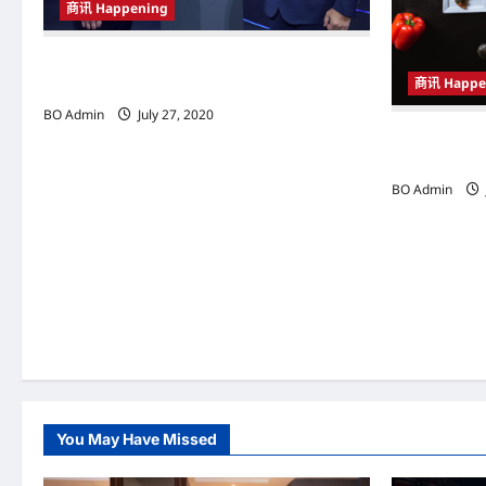
i
商讯 Happening
o
为都市时尚家庭节省空间 COWAY推
n
商讯 Happe
介“KECIL”净水机
BO Admin
July 27, 2020
Hotel May
来全新美食
BO Admin
You May Have Missed