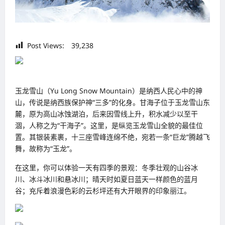
Post Views:
39,238
玉龙雪山（Yu Long Snow Mountain）是纳西人民心中的神
山，传说是纳西族保护神“三多”的化身。甘海子位于玉龙雪山东
麓，原为高山冰蚀湖泊，后来因雪线上升，积水减少以至干
涸，人称之为“干海子”。这里，是纵览玉龙雪山全貌的最佳位
置。其银装素裹，十三座雪峰连绵不绝，宛若一条“巨龙”腾越飞
舞，故称为“玉龙”。
在这里，你可以体验一天有四季的景观：冬季壮观的山谷冰
川、冰斗冰川和悬冰川；晴天时如夏日蓝天一样颜色的蓝月
谷；充斥着浪漫色彩的云杉坪还有大开眼界的印象丽江。