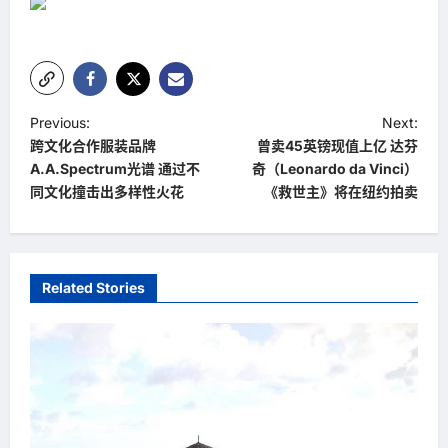
P
Previous:
Next:
跨文化合作服装品牌
曾卖45英镑现值上亿 达芬
o
A.A.Spectrum光谱 通过不
奇（Leonardo da Vinci）
s
同文化撞击出多样性火花
《救世主》将在纽约拍卖
t
n
a
Related Stories
v
i
g
a
t