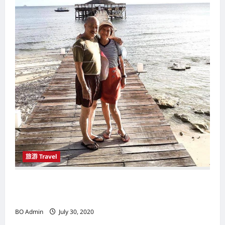
i
o
n
旅游 Travel
拥有阳光丶沙滩丶海洋的理想度假胜地 刁曼岛
（Pulau Tioman）让游客玩得尽兴
BO Admin
July 30, 2020