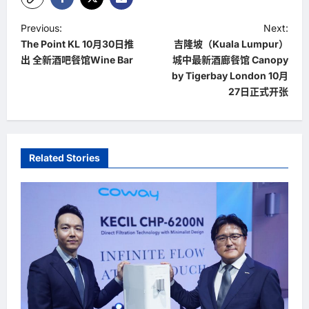
P
Previous:
Next:
The Point KL 10月30日推
吉隆坡（Kuala Lumpur）
o
出 全新酒吧餐馆Wine Bar
城中最新酒廊餐馆 Canopy
s
by Tigerbay London 10月
t
27日正式开张
n
a
v
Related Stories
i
g
a
t
i
o
n