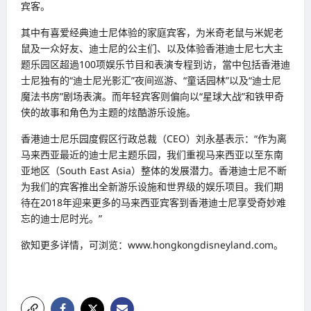
宾客。
其中有喜爱经典迪士尼体验的家庭宾客，为米奇老鼠与米妮老
鼠及一众好友、迪士尼的公主们、以及体验香港迪士尼七大主
题乐园区超過100项娱乐节目和表演专程到访，當中包括香港迪
士尼独有的“迪士尼光影汇”夜间巡游、“童话园林”以及“迪士尼
魔法书房”剧场表演。而年轻宾客则偏向以“星球大战”和铁甲奇
侠的故事和角色为主题的炫酷游乐设施。
香港迪士尼乐园度假区行政总裁（CEO）刘永基表示：“作为离
马来西亚最近的迪士尼主题乐园，我们重视马来西亚以至东南
亚地区（South East Asia）整体的发展潜力。香港迪士尼不断
为我们的宾客推出全新游乐设施和世界级的娱乐项目。我们期
待在2018年迎来更多的马来西亚宾客到香港迪士尼享受奇妙难
忘的迪士尼时光。”
欲知更多详情，可浏览：www.hongkongdisneyland.com。