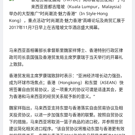
来西亚首都吉隆坡（Kuala Lumpur，Malaysia）
举办的大型推广“时尚潮流·魅力香港”（In Style·Hong
Kong），重点活动“时尚潮流·魅力香港”高峰论坛及商贸汇展于
2017年11月7日早上在吉隆坡文华酒店盛大揭幕。
马来西亚首相署部长拿督斯里魏家祥博士、香港特别行政区律
政司司长袁国强及香港贸发局主席罗康瑞于当天举行的开幕礼
上致辞。
香港贸发局主席罗康瑞致辞时表示：“亚洲经济增长动力强劲，
成为环球市场焦点；香港（Hongkong）和东盟（ASEAN）快
将签署自由贸易协议，这一项重大的协议可谓是适逢其会，更
为香港和马来西亚的经贸关系赋予新的意义。”
魏家祥指出，马来西亚支持东盟与香港落实自由贸易协议及相
关投资协议，以进一步加强东盟与香港的联繫。按照自贸协议
下的措施，马来西亚将取消一篮子商品的进口税，并参照世贸
建议简化相关进口程序。“该自贸协议将推动东盟与香港更有效