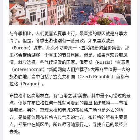
与冬季相比，人们更喜欢夏季出行，最直接的原因就是冬季太
冷了。但是，冬季出游也别有一番景致。如果喜欢欧洲
（Europe）城市，那么不妨考虑一下五彩缤纷的圣诞集会，那
里将会带给游客一个真正的节日氛围。但是，如果喜欢异域风
情，就应选择一些气候温暖的国家。俄罗斯（Russia）“有意思
（interesnoznat）”新闻网向人们推荐了5大寒冬里值得一去的
旅游胜地，当中包括了捷克共和国（Czech Republic）首都布
拉格（Prague）。
布拉格市区高塔林立，有“百塔之城”美誉。其中最不可错过的景
点，便是在布拉格任何一处就可看到的最显眼建筑物——布拉
格城堡。另外，查理大桥和老城的布拉格广场也是必去的地
方，是最能体现布拉格古典气质的地方。布拉格的所有主要景
点，都集中在城区里，所以尽可随意行走，寻找自己的最经典
去处。