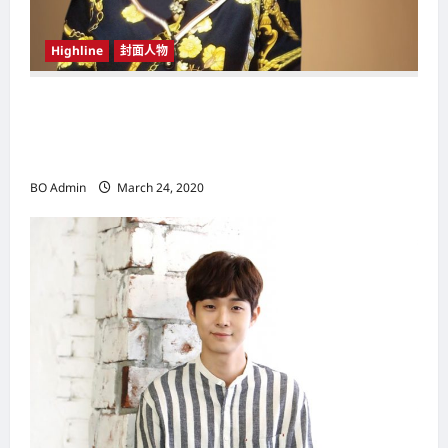
Highline
封面人物
新鸿基（Sun Hung Kai Properties）灵魂人物
邝肖卿（Kwong Siuhing） 成为香港
（Hongkong）名副其实女首富
BO Admin
March 24, 2020