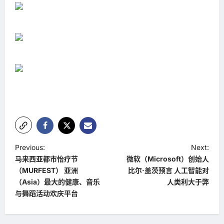
P
Previous:
Next:
马来西亚都市怡疗节
微软（Microsoft）创始人
o
（MURFEST） 亚洲
比尔·盖茨预言 人工智能对
s
（Asia）最大的健康、音乐
人类利大于弊
t
与舞蹈活动欢庆平台
n