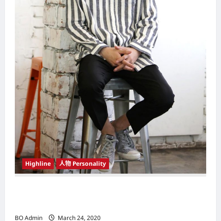
Highline
人物 Personality
韩国（South Korea）新晋小鲜肉 崔宇植（Choi
Woo-shik） 可爱腼腆模样让影迷尖叫
BO Admin
March 24, 2020