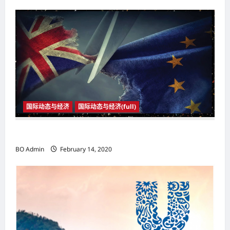
v
i
g
a
t
i
o
国际动态与经济
国际动态与经济(full)
n
2020年1月31日23时 英国与欧盟正式分家
BO Admin
February 14, 2020