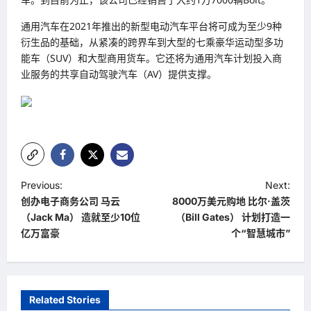
通用汽车在2021年推出的新型电动汽车平台将可成为至少9种
衍生品的基础，从紧凑的跨界车到大型的七乘豪华运动型多功
能车（SUV）和大型商用货车。它还将为通用汽车计划投入商
业服务的共享自动驾驶汽车（AV）提供支撑。
P
Previous:
Next:
创办电子商务公司 马云
8000万美元购地 比尔·盖茨
o
（Jack Ma） 造就至少10位
（Bill Gates） 计划打造一
s
亿万富豪
个“智慧城市”
t
n
a
Related Stories