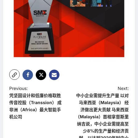
P
Previous:
Next:
凭坚固设计和低廉价格取胜
中小企业需提升生产量 以对
o
传音控股（Transsion） 成
马来西亚（Malaysia） 经
s
非洲（Africa）最大智能手
济做出更大贡献 马来西亚
t
机公司
（Malaysia）首相拿督斯里
纳吉说，中小企业需提高至
n
少8%的生产量和经济贡
a
献，以达到2020年时中小