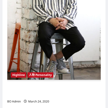
Highline
人物 Personality
韩国（South Korea）新晋小鲜肉 崔宇植（Choi
Woo-shik） 可爱腼腆模样让影迷尖叫
BO Admin
March 24, 2020