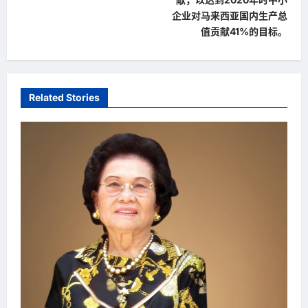
企业对马来西亚国内生产总
v
值贡献41%的目标。
i
g
a
Related Stories
t
i
o
n