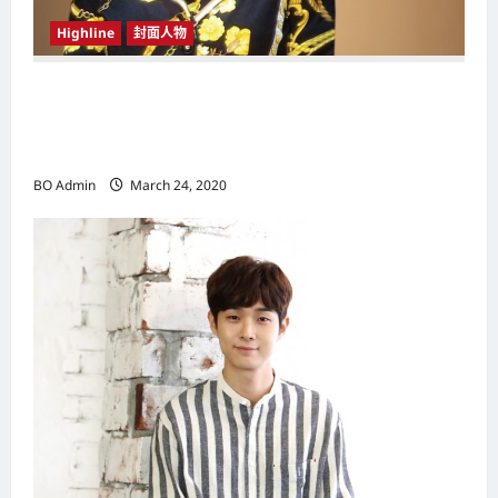
Highline
封面人物
新鸿基（Sun Hung Kai Properties）灵魂人物
邝肖卿（Kwong Siuhing） 成为香港
（Hongkong）名副其实女首富
BO Admin
March 24, 2020