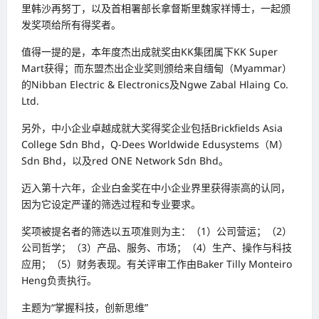
里韩沙再努丁，以及首相署部长拿督斯里魏家祥博士，一起颁
发奖项给所有得奖者。
值得一提的是，本年度杰出成就奖由KK集团属下KK Super
Mart获得；而东盟杰出企业奖则颁给来自缅甸（Myammar）
的Nibban Electric & Electronics及Ngwe Zabal Hlaing Co.
Ltd.
另外，中小企业卓越成就大奖得奖企业包括Brickfields Asia
College Sdn Bhd，Q-Dees Worldwide Edusystems（M）
Sdn Bhd，以及red ONE Network Sdn Bhd。
迈入第十六年，企业白金奖在中小企业界里获得崇高的认同，
因为它设定严谨的筛选过程和专业要求。
奖项被提名者的筛选以五项准则为主：（1）公司营运；（2）
公司哲学；（3）产品、服务、市场；（4）生产、操作与科技
应用；（5）财务表现。有关评审工作由Baker Tilly Monteiro
Heng负责执行。
主题为“掌握科技，创新思维”