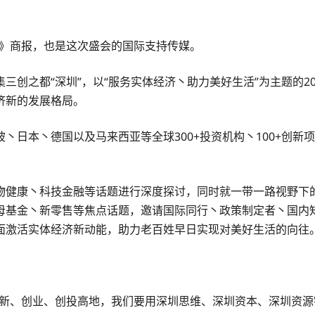
ws》商报，也是这次盛会的国际支持传媒。
三创之都“深圳”，以“服务实体经济丶助力美好生活”为主题的2
济新的发展格局。
本丶德国以及马来西亚等全球300+投资机构丶100+创新项目丶
康丶科技金融等话题进行深度探讨，同时就一带一路视野下的创业
母基金丶新零售等焦点话题，邀请国际同行丶政策制定者丶国内
面激活实体经济新动能，助力老百姓早日实现对美好生活的向往
创新、创业、创投高地，我们要用深圳思维、深圳资本、深圳资源