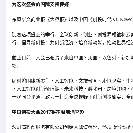
为这次盛会的国际支持传媒
东盟华文商业报《大橙报》以及中国《创投时代 VC Ne
随着这项盛会的举行，全球创新丶创业丶创投界领袖将云集
行，倡导新创投丶共创新经济丶培育新动能，推动世界经
截止目前，大会已邀请了来自中国丶美国丶以色列丶新加坡丶日
场。
届时将围绕新零售丶人工智能丶文旅教育丶虚拟现实丶生物健
丶人工智能创新价值链丶未来科技丶孵化器丶跨境并购丶
一起同台论道，致力于打造全球视野下创新创投盛宴，全
中国创投大会2017将在深圳湾举办
深圳湾科创服务有限公司创始人邱道勇说：“深圳是全球