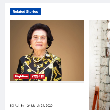
t
Related Stories
n
a
v
i
g
a
t
Highline
封面人物
i
o
新鸿基（Sun Hung Kai Properties）灵魂人物
邝肖卿（Kwong Siuhing） 成为香港
n
（Hongkong）名副其实女首富
BO Admin
March 24, 2020