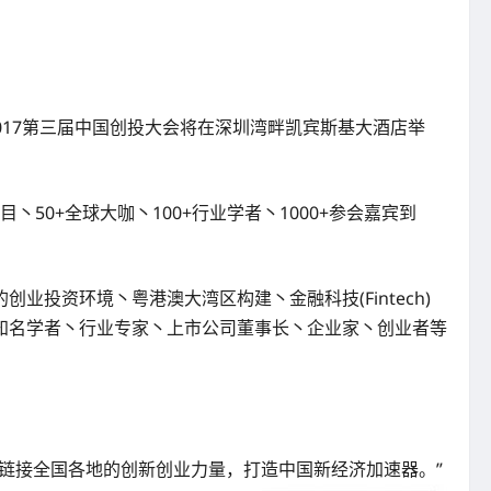
017第三届中国创投大会将在深圳湾畔凯宾斯基大酒店举
50+全球大咖丶100+行业学者丶1000+参会嘉宾到
投资环境丶粤港澳大湾区构建丶金融科技(Fintech)
知名学者丶行业专家丶上市公司董事长丶企业家丶创业者等
。
链接全国各地的创新创业力量，打造中国新经济加速器。”