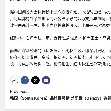
据中国创投大会执行秘书长冷跃进介绍，本活动已经举办
，每届都得到了当地政府及各界领导的鼎力支持与帮助，
数一届高过一届，影响力也越来越深远。此届是首次颁发
红树林，在海岸线一带，素有“生命之树丶护岸卫士丶鸟
而随着深圳经济的飞速发展，红树林片区，即深圳湾区，
仍在母树上发芽，变成一棵幼树，幼树长成，才自行从母
长，与成熟的母树一起，相倚相生；红树林还是孕育海洋
P
Previous:
韩国（South Korea）品牌百强榜 盖乐世（Galaxy）
o
s