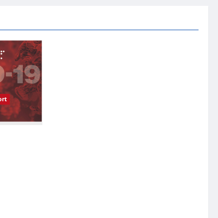
rt
受影响