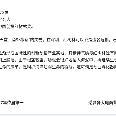
过2届
参会人
中国创投红树林奖。
类天堂丶鱼虾粮仓”的美誉。在深圳，红树林可以说是盛名远播，
逐渐形成国际性的创新创投产业高地，其精神气质与红树林独有的
树上脱落，由于根茎较重，幼根会很好地插入海泥中，再继续生
生命的床笫，是呵护海洋幼弱生命的襁褓。这可谓是创业孵化器
连续7年位居第一
逆袭各大电商业巨