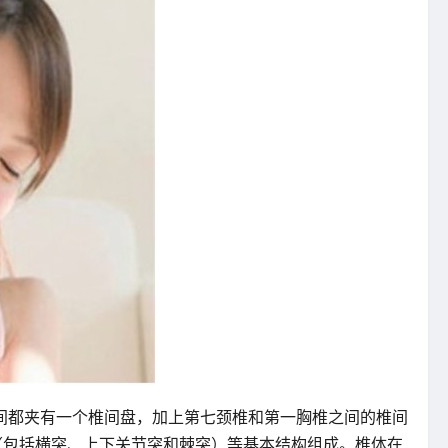
间都夹有一个椎间盘，加上第七颈椎和第一胸椎之间的椎间
（包括横突、上下关节突和棘突）等基本结构组成。椎体在