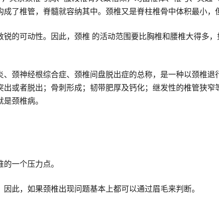
构成了椎管，脊髓就容纳其中。颈椎又是脊柱椎骨中体积最小，
敏锐的可动性。因此，颈椎 的活动范围要比胸椎和腰椎大得多，
炎、颈神经根综合症、颈椎间盘脱出症的总称，是一种以颈椎退
突出或者脱出；骨刺形成；韧带肥厚及钙化；继发性的椎管狭窄
就是颈椎病。
椎的一个压力点。
，因此，如果颈椎出现问题基本上都可以通过眉毛来判断。