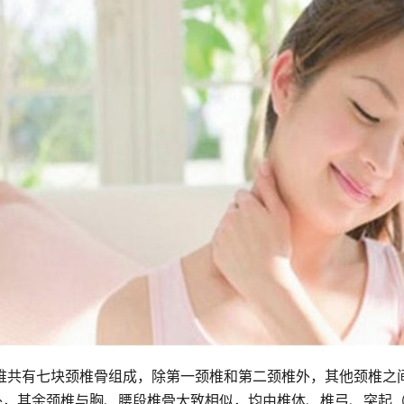
椎共有七块颈椎骨组成，除第一颈椎和第二颈椎外，其他颈椎之
殊外，其余颈椎与胸、腰段椎骨大致相似，均由椎体、椎弓、突起