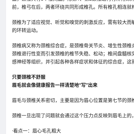
前，椎弓在后，两者环绕共同形成椎孔。所有椎孔相连就
颈椎为了适应视觉、听觉和嗅觉的刺激反应，需有较大而
的环转运动。
颈椎病又称为颈椎综合症，是颈椎骨关节炎、增生性颈椎
颈椎退行性变而引发颈椎的椎节失稳、松动；椎间盘髓核
感神经等组织，并引起各种各样症状和体征的综合症，这
只要颈椎不舒服
眉毛就会像健康报告一样清楚地“写”出来
眉毛与颈椎关系密切，主要是因为眉心位置是第七节的颈
颈椎一旦出现了问题就会通过这个压力点反映到眉毛上的
·看点一：眉心毛孔粗大