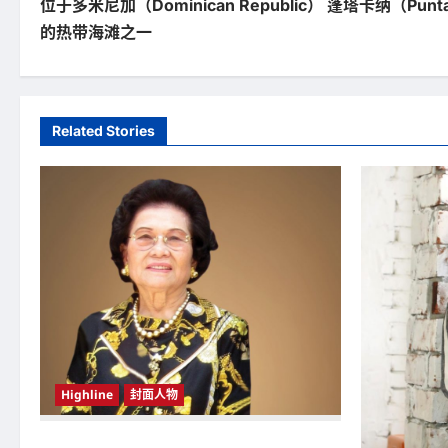
位于多米尼加（Dominican Republic） 蓬塔卡纳（Pun
o
的热带海滩之一
s
t
n
Related Stories
a
v
i
g
a
t
i
Highline
封面人物
o
新鸿基（Sun Hung Kai Properties）灵魂人物