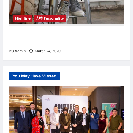
Highline
人物 Personality
韩国（South Korea）新晋小鲜肉 崔宇植（Choi
Woo-shik） 可爱腼腆模样让影迷尖叫
BO Admin
March 24, 2020
You May Have Missed