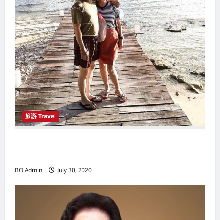
n
旅游 Travel
拥有阳光丶沙滩丶海洋的理想度假胜地 刁曼岛
（Pulau Tioman）让游客玩得尽兴
BO Admin
July 30, 2020