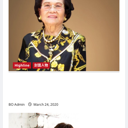
Highline
封面人物
新鸿基（Sun Hung Kai Properties）灵魂人物
邝肖卿（Kwong Siuhing） 成为香港
（Hongkong）名副其实女首富
BO Admin
March 24, 2020