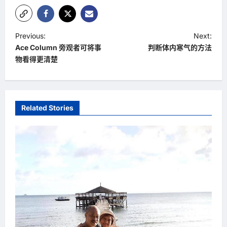
P
Previous:
Next:
Ace Column 旁观者可将事
判断体内寒气的方法
o
物看得更清楚
s
t
n
Related Stories
a
v
i
g
a
t
i
o