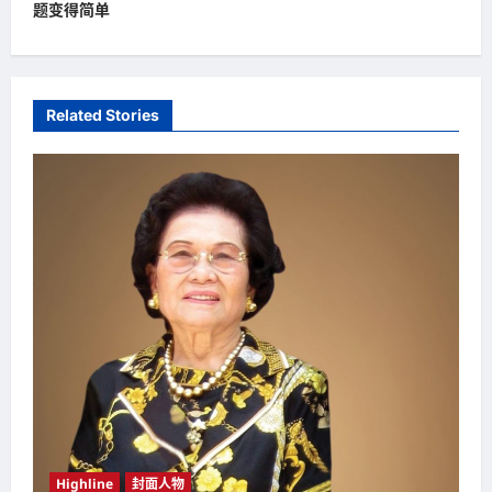
s
题变得简单
t
n
a
Related Stories
v
i
g
a
t
i
o
n
Highline
封面人物