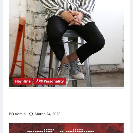
Highline
人物 Personality
韩国（South Korea）新晋小鲜肉 崔宇植（Choi
Woo-shik） 可爱腼腆模样让影迷尖叫
BO Admin
March 24, 2020