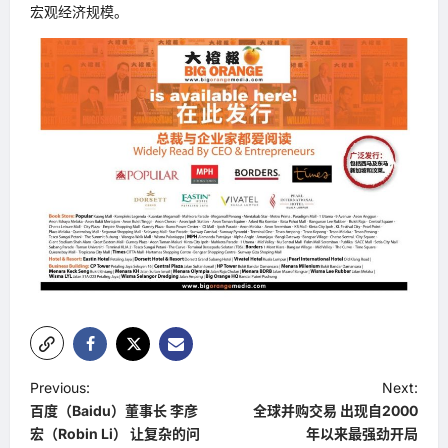
宏观经济规模。
P
Previous:
Next:
百度（Baidu）董事长 李彦
全球并购交易 出现自2000
o
宏（Robin Li） 让复杂的问
年以来最强劲开局