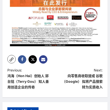
P
Previous:
Next:
鸿海（Hon Hai）创始人 郭
向零售商收取提成 谷歌
o
台铭（Terry Gou） 知人善
（Google） 拟将产品搜索
s
用创造企业的传奇
转为实质收入
t
n
a