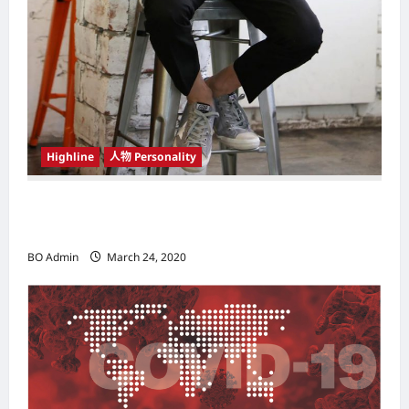
Highline
人物 Personality
韩国（South Korea）新晋小鲜肉 崔宇植（Choi
Woo-shik） 可爱腼腆模样让影迷尖叫
BO Admin
March 24, 2020