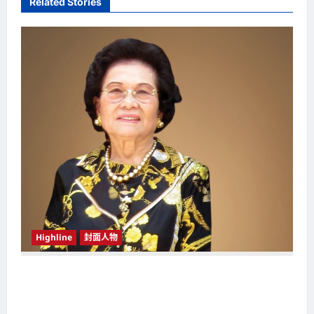
Related Stories
v
i
g
a
t
i
o
n
Highline
封面人物
新鸿基（Sun Hung Kai Properties）灵魂人物
邝肖卿（Kwong Siuhing） 成为香港
（Hongkong）名副其实女首富