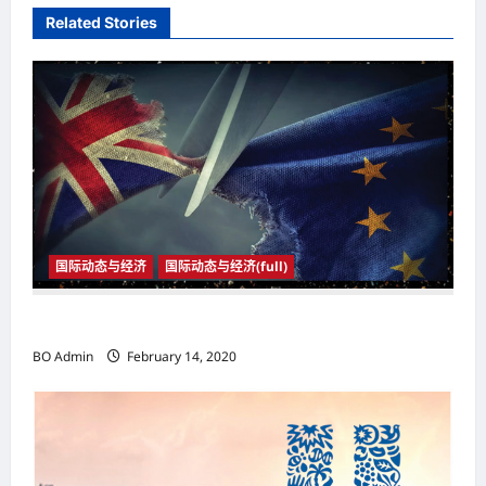
a
Related Stories
v
i
g
a
t
i
o
国际动态与经济
国际动态与经济(full)
n
2020年1月31日23时 英国与欧盟正式分家
BO Admin
February 14, 2020