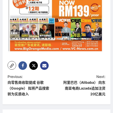
P
Previous:
Next:
向零售商收取提成 谷歌
阿里巴巴（Alibaba） 向东
o
（Google） 拟将产品搜索
南亚电商Lazada追加注资
s
转为实质收入
20亿美元
t
n