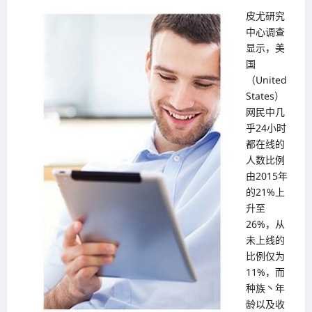
皮尤研究
中心调查
显示，美
国
（United
States）
网民中几
乎24小时
都在线的
人数比例
由2015年
的21%上
升至
26%，从
未上线的
比例仅为
11%，而
种族丶年
龄以及收