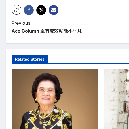
P
Previous:
Ace Column 卓有成效就能不平凡
o
s
t
Related Stories
n
a
v
i
g
a
t