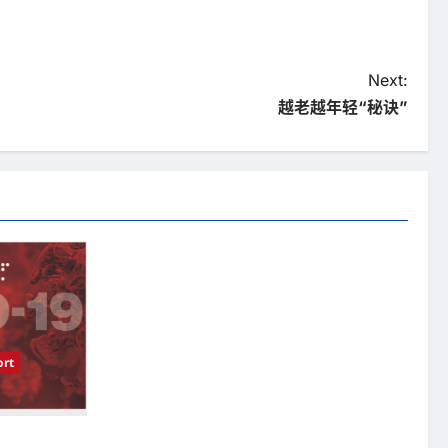
Next:
越老越年轻“秘诀”
rt
受影响