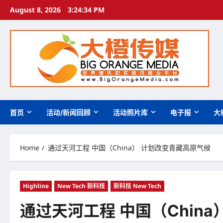
Skip
August 8, 2026
3:24:36 PM
to
content
首页
活动/新闻回顾
活动照片库
电子报
大
Home
通过天河工程 中国（China） 计划改变青藏高原气候
Highline
New Tech 新科技
新科技 New Tech
通过天河工程 中国（Chin