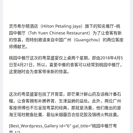
灵市希尔顿酒店（Hilton Petaling Jaya）旗下的知名餐厅–桃
园中餐厅（Toh Yuen Chinese Restaurant）为了让食客有新
的惊喜，而特别邀请来自中国广州（Guangzhou）的两位客座
师傅献艺。
桃园中餐厅这次的粤菜盛宴仅上桌两个星期，即由2018年4月5
日至4月21日，所以，喜爱中餐的食客可以经常到桃园中餐厅，
这里随时会为食客带来新的惊喜。
这次的粤菜盛宴包括了开胃菜，即芒果汁鲜山药及话梅汁番石
榴，让食客拥有补脾养胃、生津益肺的益处。此外，两位广州
客座师傅也不忘呈现粤菜的经典，那就是汤羹，他们推出的是
海王瑶柱鲍鱼肚羹、葛仙米烟霾百合烩花胶及锦绣火鸭丝羹。
[Best_Wordpress_Gallery id=”6″ gal_title=”桃园中餐厅粤
菜-1″]