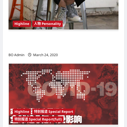
Highline
人物 Personality
韩国（South Korea）新晋小鲜肉 崔宇植（Choi
Woo-shik） 可爱腼腆模样让影迷尖叫
BO Admin
March 24, 2020
Highline
特别报道 Special Report
特别报道 Special Report(full)