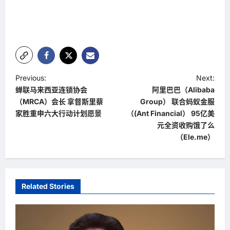
P
Previous:
Next:
蝉联马来西亚连锁协会
阿里巴巴（Alibaba
o
（MRCA）会长 拿督斯里蔡
Group） 联合蚂蚁金服
s
家胜重申六大行动计划愿景
（(Ant Financial） 95亿美
t
元全资收购饿了么
（Ele.me）
n
a
v
Related Stories
i
g
a