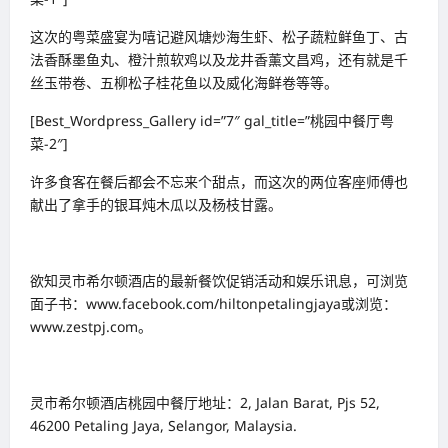
这次的粤菜盛宴为嘻记避风塘炒海生虾、松子蔬粒鲜鱼丁、古
法香酥墨鱼丸、橙汁煎软鸡以及龙井香薰文昌鸡，还有就是千
丝玉带卷、五柳松子桂花鱼以及威化海鲜卷等等。
[Best_Wordpress_Gallery id=”7″ gal_title=”桃园中餐厅粤
菜-2″]
许多食客在餐后都会不忘来个甜点，而这次的两位客座师傅也
献出了拿手的银耳炖木瓜以及杨枝甘露。
欲知灵市希尔顿酒店的最新餐饮促销活动和娱乐讯息，可浏览
面子书：
www.facebook.com/hiltonpetalingjaya
或浏览：
www.zestpj.com
。
灵市希尔顿酒店桃园中餐厅地址：2, Jalan Barat, Pjs 52,
46200 Petaling Jaya, Selangor, Malaysia.