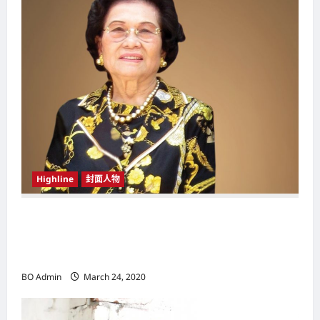
t
i
o
n
Highline
封面人物
新鸿基（Sun Hung Kai Properties）灵魂人物
邝肖卿（Kwong Siuhing） 成为香港
（Hongkong）名副其实女首富
BO Admin
March 24, 2020