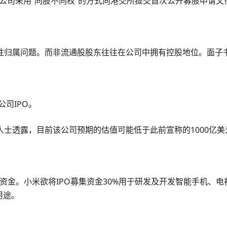
米公司采用“同股不同权”的方式向港交所提交首次公开募股申请
性归属问题。而非流通股股东往往在公司中拥有控股地位。面子书
司IPO。
士透露，目前该公司预期的估值可能低于此前宣称的1000亿美
的资金。小米欲将IPO募集资金30%用于研发及开发智能手机、
用途。