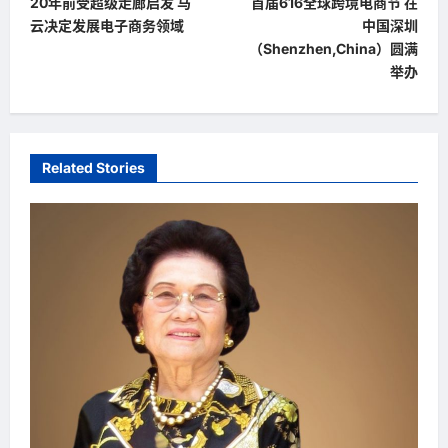
20年前受超级走廊启发 马
首届616全球跨境电商节 在
o
云决定发展电子商务领域
中国深圳
s
（Shenzhen,China）圆满
t
举办
n
a
v
Related Stories
i
g
a
t
i
o
n