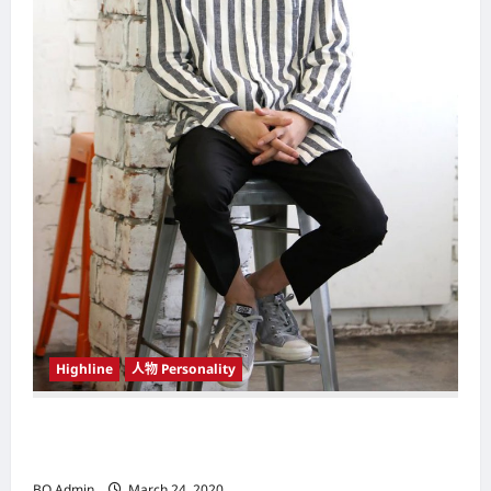
Highline
人物 Personality
韩国（South Korea）新晋小鲜肉 崔宇植（Choi
Woo-shik） 可爱腼腆模样让影迷尖叫
BO Admin
March 24, 2020