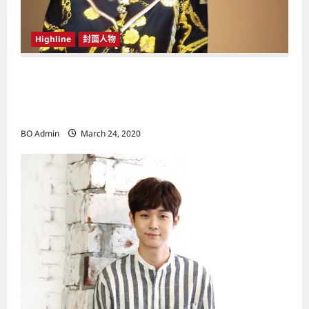
Highline
封面人物
新鸿基（Sun Hung Kai Properties）灵魂人物
邝肖卿（Kwong Siuhing） 成为香港
（Hongkong）名副其实女首富
BO Admin
March 24, 2020