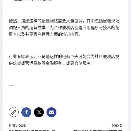
诚然，搭建这样的配送网络需要大量投资，其中包括雇佣现场
调配人员的运营成本丶为合作便利店创建应用程序与技术的花
费丶以及共享客户管理方面的培训内容。
行业专家表示，亚马逊这样的电商巨头可能会为社区便利店提
供信贷或营运贷款等金融服务，或是仓储服务。
—-
P
Previous:
Next: