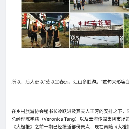
所以，后人更以“莫以宜春远，江山多胜游。”这句来形容
在乡村旅游协会秘书长冷跃进及其夫人王芳的安排之下，马来
总经理陈学萩（Veronica Tang）以及云海传媒集团市场
《大橙报》之前一期已经报道部份景点，现在再随《大橙