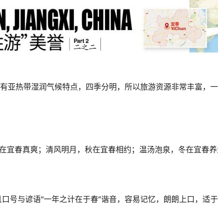
处偏低纬度，具有亚热带湿润气候特点，四季分明，所以旅游资源非常丰
在宜春真爽；清风明月，秋在宜春相约；温汤泡泉，冬在宜春养
且口号与谚语“一年之计在于春”谐音，容易记忆，朗朗上口，适