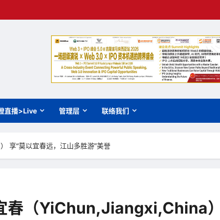
橙直播>Live
管理层
联络我们
hina） 享“莫以宜春远，江山多胜游”美誉
YiChun,Jiangxi,Chi