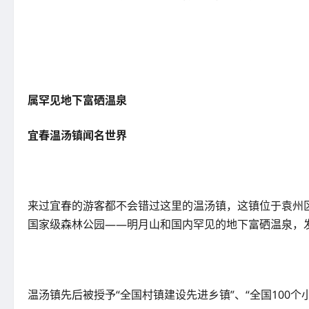
属罕见地下富硒温泉
宜春温汤镇闻名世界
来过宜春的游客都不会错过这里的温汤镇，这镇位于袁州区西
国家级森林公园——明月山和国内罕见的地下富硒温泉，
温汤镇先后被授予“全国村镇建设先进乡镇”、“全国100个