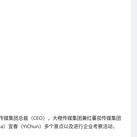
海传媒集团总裁（CEO），大橙传媒集团兼红蕃茄传媒集团
China）宜春（YiChun）多个景点以及进行企业考察活动，