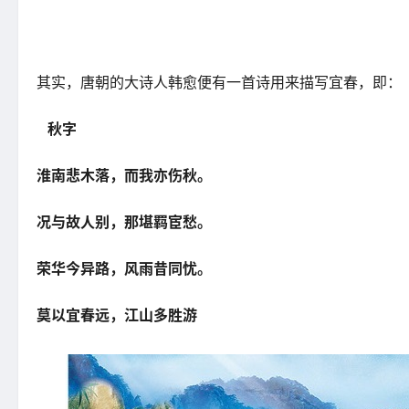
其实，唐朝的大诗人韩愈便有一首诗用来描写宜春，即：
秋字
淮南悲木落，而我亦伤秋。
况与故人别，那堪羁宦愁。
荣华今异路，风雨昔同忧。
莫以宜春远，江山多胜游