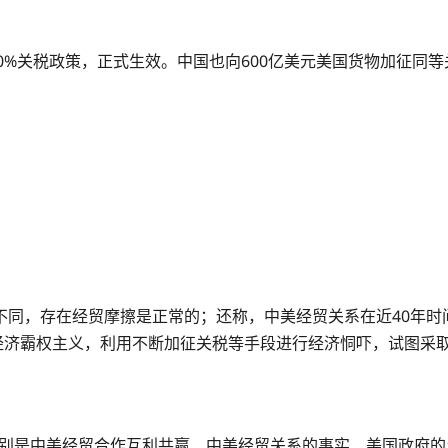
加征10%关税政策，正式生效。中国也向600亿美元美国货物加征同
不同，存在经贸摩擦是正常的；还称，中美经贸关系在近40年时
和经济霸权主义，利用不断加征关税等手段进行经济恫吓，试图采
，分别是中美经贸合作互利共赢、中美经贸关系的事实、美国政府