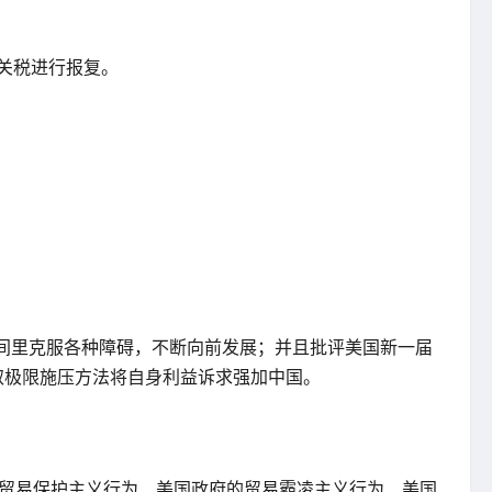
等关税进行报复。
间里克服各种障碍，不断向前发展；并且批评美国新一届
取极限施压方法将自身利益诉求强加中国。
的贸易保护主义行为、美国政府的贸易霸凌主义行为、美国