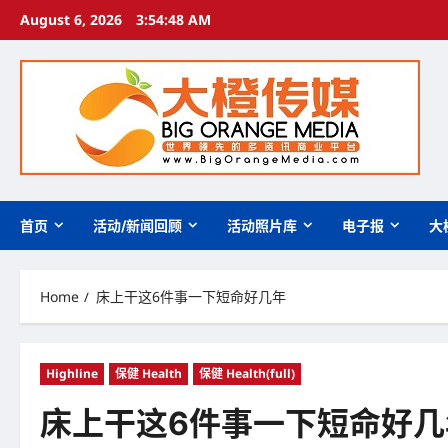
Skip
August 6, 2026
3:54:49 AM
to
content
首页
活动/新闻回顾
活动照片库
电子报
大
Home
床上干这6件事一下短命好几年
Highline
保健 Health
保健 Health(full)
床上干这6件事一下短命好几