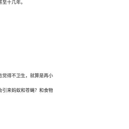
甚至十几年。
总觉得不卫生，就算是再小
会引来蚂蚁和苍蝇？和食物