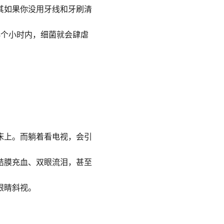
其如果你没用牙线和牙刷清
8个小时内，细菌就会肆虐
床上。而躺着看电视，会引
结膜充血、双眼流泪，甚至
眼睛斜视。