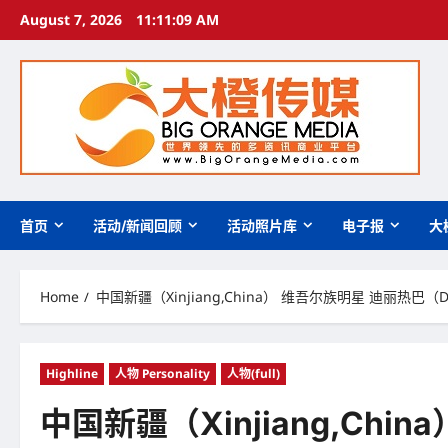
Skip
August 7, 2026
11:11:11 AM
to
content
首页
活动/新闻回顾
活动照片库
电子报
大
Home
中国新疆（Xinjiang,China） 维吾尔族明星 迪丽热巴
Highline
人物 Personality
人物(full)
中国新疆（Xinjiang,Ch