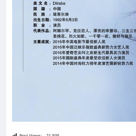
Post Views:
21,935