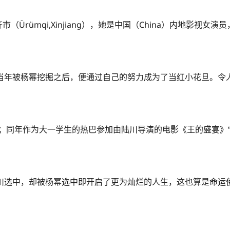
齐市（Ürümqi,Xinjiang），她是中国（China）内地影视
当年被杨幂挖掘之后，便通过自己的努力成为了当红小花旦。令
业；同年作为大一学生的热巴参加由陆川导演的电影《王的盛宴》“
川选中，却被杨幂选中即开启了更为灿烂的人生，这也算是命运