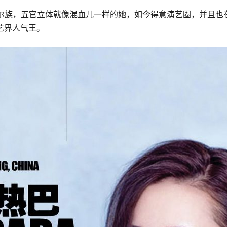
hina）维吾尔族，五官立体就像混血儿一样的她，如今得意演艺圈
艺界人气王。