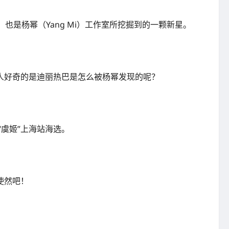
女演员，也是杨幂（Yang Mi）工作室所挖掘到的一颗新星。
人好奇的是迪丽热巴是怎么被杨幂发现的呢？
虞姬”上海站海选。
使然吧！