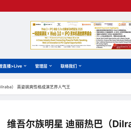
橙直播>Live
管理层
联络我们
（Dilraba） 英姿飒爽性格成演艺界人气王
ina） 维吾尔族明星 迪丽热巴（Di