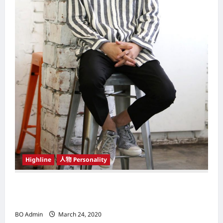
Highline
人物 Personality
韩国（South Korea）新晋小鲜肉 崔宇植（Choi
Woo-shik） 可爱腼腆模样让影迷尖叫
BO Admin
March 24, 2020