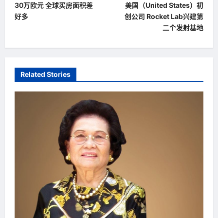
30万欧元 全球买房面积差
美国（United States）初
o
好多
创公司 Rocket Lab兴建第
s
二个发射基地
t
n
a
Related Stories
v
i
g
a
t
i
o
n