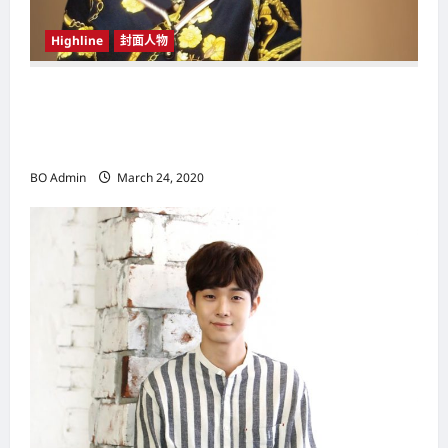
Highline
封面人物
新鸿基（Sun Hung Kai Properties）灵魂人物
邝肖卿（Kwong Siuhing） 成为香港
（Hongkong）名副其实女首富
BO Admin
March 24, 2020