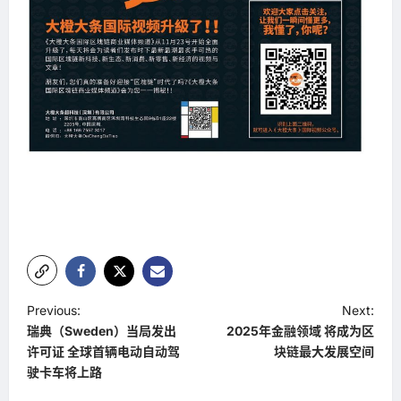
P
Previous:
Next:
瑞典（Sweden）当局发出
2025年金融领域 将成为区
o
许可证 全球首辆电动自动驾
块链最大发展空间
s
驶卡车将上路
t