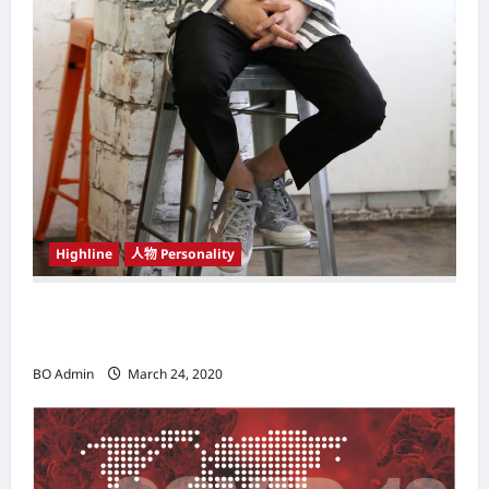
Highline
人物 Personality
韩国（South Korea）新晋小鲜肉 崔宇植（Choi
Woo-shik） 可爱腼腆模样让影迷尖叫
BO Admin
March 24, 2020