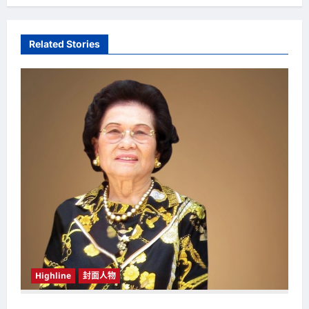
n
a
Related Stories
v
i
g
a
t
i
o
n
Highline
封面人物