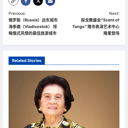
P
Previous:
Next:
俄罗斯（Russia）远东城市
探戈舞盛会“Scent of
o
海参崴（Vladivostok） 领
Tango” 隆市表演艺术中心
s
略俄式风情的最佳旅游城市
隆重登场
t
n
a
Related Stories
v
i
g
a
t
i
o