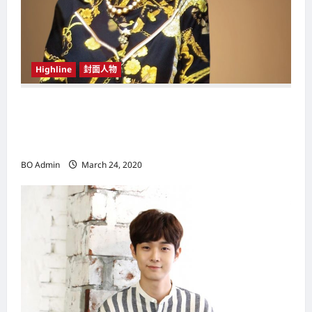
n
Highline
封面人物
新鸿基（Sun Hung Kai Properties）灵魂人物
邝肖卿（Kwong Siuhing） 成为香港
（Hongkong）名副其实女首富
BO Admin
March 24, 2020