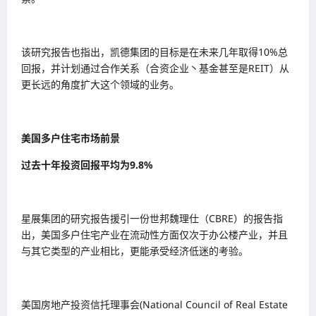
该研究报告也指出，凯德集团的目标是在未来几年取得10%总
回报，并计划通过合作关系（合资企业丶基金甚至是REIT）从
更长远的角度扩大这个领域的业务。
美国多户住宅市场前景
过去十年投资回报平均为9.8%
星展集团的研究报告援引一份世邦魏理仕（CBRE）的报告指
出，美国多户住宅产业在流动性方面仅次于办公楼产业，并且
与其它类型的产业相比，更能承受经济低迷的考验。
美国房地产投资信托理事会(National Council of Real Estate