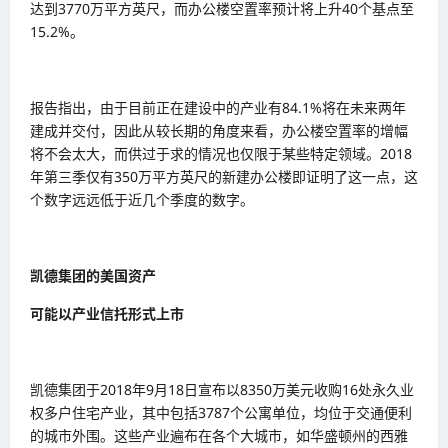
达到3770万平方英尺，而办公楼空置率预计将上升40个基点至
15.2%。
报告指出，由于目前正在建设中的产业有84.1%将在未来两年
建成并交付，因此从较长期的角度来看，办公楼空置率的增幅
将不会太大，而供过于求的情况也仅限于某些特定领域。2018
年第三季仅有350万平方英尺的新建办公楼即证明了这一点，这
个数字远远低于近几个季度的数字。
凯德集团的美国资产
可能以产业信托形式上市
凯德集团于2018年9月18日宣布以8350万美元收购16处永久业
权多户住宅产业，其中包括3787个公寓单位，均位于交通便利
的城市外围。这些产业遍布在各个大城市，如华盛顿州的西雅