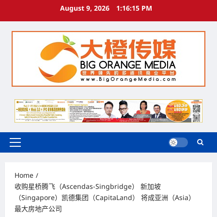
Skip
August 9, 2026
1:16:16 PM
to
content
Primary
Menu
Home
收购星桥腾飞（Ascendas-Singbridge） 新加坡
（Singapore）凯德集团（CapitaLand） 将成亚洲（Asia）
最大房地产公司