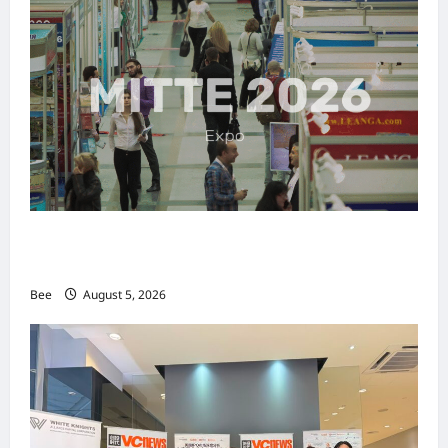
MITTE 2026举办期间 独角兽资本国际俱乐部携
手国际伙伴共办“数字与文化旅游商务交流会”
Bee
August 5, 2026