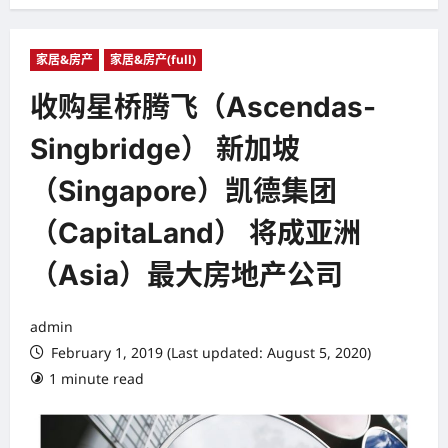
家居&房产
家居&房产(full)
收购星桥腾飞（Ascendas-
Singbridge） 新加坡
（Singapore）凯德集团
（CapitaLand） 将成亚洲
（Asia）最大房地产公司
admin
February 1, 2019 (Last updated: August 5, 2020)
1 minute read