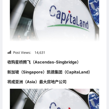
Post Views:
14,631
收购星桥腾飞（Ascendas-Singbridge）
新加坡（Singapore）凯德集团（CapitaLand）
将成亚洲（Asia）最大房地产公司