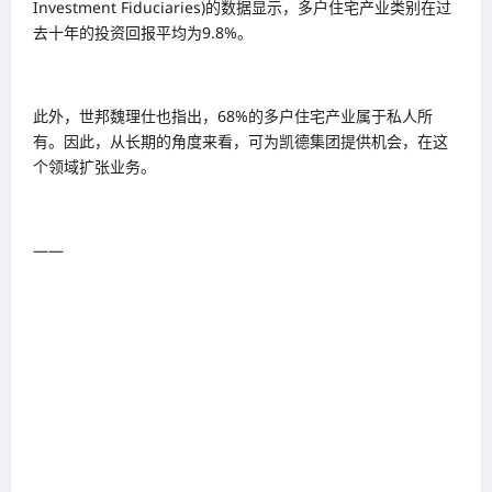
Investment Fiduciaries)的数据显示，多户住宅产业类别在过
去十年的投资回报平均为9.8%。
此外，世邦魏理仕也指出，68%的多户住宅产业属于私人所
有。因此，从长期的角度来看，可为凯德集团提供机会，在这
个领域扩张业务。
——