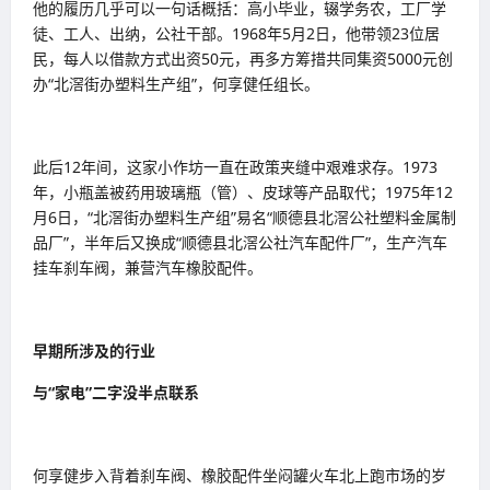
他的履历几乎可以一句话概括：高小毕业，辍学务农，工厂学
徒、工人、出纳，公社干部。1968年5月2日，他带领23位居
民，每人以借款方式出资50元，再多方筹措共同集资5000元创
办“北滘街办塑料生产组”，何享健任组长。
此后12年间，这家小作坊一直在政策夹缝中艰难求存。1973
年，小瓶盖被药用玻璃瓶（管）、皮球等产品取代；1975年12
月6日，“北滘街办塑料生产组”易名“顺德县北滘公社塑料金属制
品厂”，半年后又换成“顺德县北滘公社汽车配件厂”，生产汽车
挂车刹车阀，兼营汽车橡胶配件。
早期所涉及的行业
与“家电”二字没半点联系
何享健步入背着刹车阀、橡胶配件坐闷罐火车北上跑市场的岁