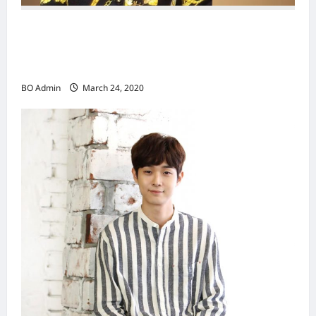
新鸿基（Sun Hung Kai Properties）灵魂人物
邝肖卿（Kwong Siuhing） 成为香港
（Hongkong）名副其实女首富
BO Admin
March 24, 2020