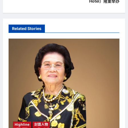
Hotel）隆重举办
v
i
g
a
Related Stories
t
i
o
n
Highline
封面人物