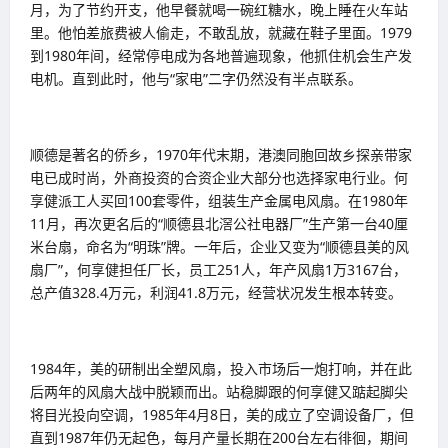
月，为了节约开支，他早餐就喝一碗红糖水，晚上睡在火车站
里。他怕差旅费被人偷走，不敢乱放，就藏在鞋子里面。1979
到1980年间，经常停电成为各地普遍现象，他抓住机会生产发
电机。直到此时，他与“家电”二字仍然没有半点联系。
顺德是著名的侨乡，1970年代末期，港澳同胞回故乡探亲带家
电已成时尚，外商投资的合资企业大部分也选择家电行业。何
享健派工人买回100套零件，组装生产金属电风扇。在1980年
11月，再次更名后的“顺德县北滘公社电器厂”生产第一台40厘
米台扇，命名为“明珠”牌。一年后，企业又变为“顺德县美的风
扇厂”，何享健担任厂长，员工251人，年产风扇1万3167台，
总产值328.4万元，利润41.8万元，经营状况发生根本转变。
1984年，美的研制出全塑风扇，投入市场后一炮打响，并在此
后两年的风扇大战中脱颖而出。站稳脚跟的何享健又踮起脚尖
将目光投向空调，1985年4月8日，美的成立了空调设备厂，但
直到1987年仍无起色，每月产量长期在200台左右徘徊，期间