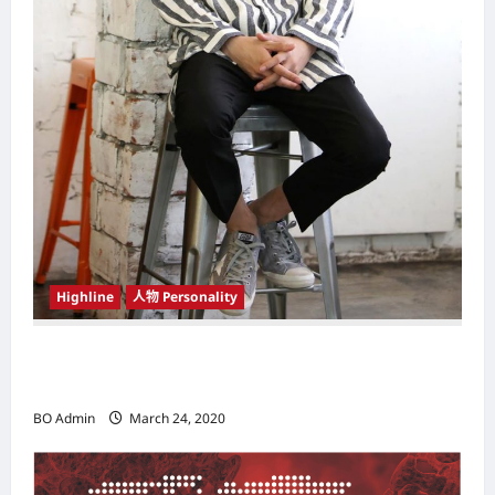
Highline
人物 Personality
韩国（South Korea）新晋小鲜肉 崔宇植（Choi
Woo-shik） 可爱腼腆模样让影迷尖叫
BO Admin
March 24, 2020