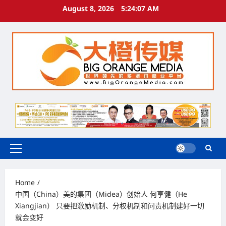
Skip
August 8, 2026
5:24:09 AM
to
content
Primary
Menu
Home
中国（China）美的集团（Midea）创始人 何享健（He
Xiangjian） 只要把激励机制、分权机制和问责机制建好一切
就会变好