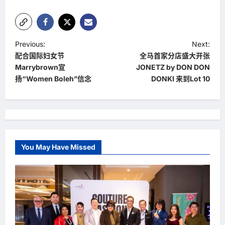
P
Previous:
Next:
配合国际妇女节
全马首家分店盛大开张
o
Marrybrown宣
JONETZ by DON DON
s
扬“Women Boleh”信念
DONKI 来到Lot 10
t
n
a
v
You May Have Missed
i
g
a
t
i