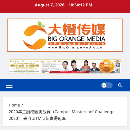
Skip
August 7, 2026
10:34:12 PM
to
content
Primary
Menu
Home
2020年主厨校园挑战赛（Campus Masterchef Challenge
2020） 来自UiTM队伍赢得冠军