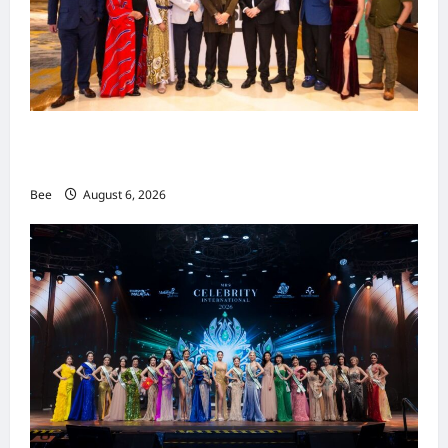
o
n
吉隆坡男装周第二季华丽落幕 以《教父》为灵感
重塑当代男士风尚
Bee
August 6, 2026