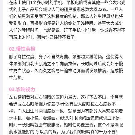
在床上使用1个多小时的手机、平板电脑或者其他一些会发出光
线的电子产品都会减少人们的褪黑激素总数大概22%。一旦人
们的褪黑激素受到了这种程度的抑制，那么人的生理周期也将
受到影响，直接影响便是让人始终处于浅睡眠，甚至大大减少
人们的睡眠时间。也就是说，玩了手机1小时后，你或许不得不
再玩上3小时，因为你已经睡不着了。
02.慢性劳损
脖子耷拉过度、身子不自然弯曲、颈部越来越前倾。这使得人
体颈部胸锁乳头肌随之不断向前拉伸，长时间过后就会处于慢
性充血状态，久而久之容易压迫椎动脉而诱发颈椎病，造成慢
性劳损。
03.影响视力
左右横躺着对左右眼睛的压迫力最大，这样下去不出一个月就
会造成左右眼睛视力偏差(为什么有些人配眼镜左右度数不一
样，而人出生时两眼度数一致，就是因为有部分人喜欢横躺着
玩手机、看小说、看漫画。)枕头对眼睛的压迫造成供血不足，
时间一长眼睛就会有膨胀感，短时性影像重叠，这个不是滴眼
药水就能好的!所以真的啊，为了我们的眼睛真的千万不要!