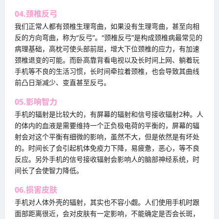
04.颈椎反弓
我们正常人都有颈椎生理弯曲，如果没有生理弯曲，甚至向相
反的方向弯曲，称为“反弓”。“颈椎反弓”是构成颈椎病最常见的
病理基础，高枕可使头部前屈，增大下位颈椎的应力，有加速
颈椎退变的可能。而卧高靠背看电视以及长时间上网、躺着玩
手机等不良的生活习惯，长时间牵拉着颈椎，也会导致其曲线
前凸日渐减少、变直甚至反弓。
05.影响智力
手机的辐射是比较大的，有屏幕的辐射和信号接收辐射2种。人
的体内的血液是需要维持一个正负极电荷的平衡的，屏幕的辐
射会对这个平衡有细微的影响，虽然不大，但是依然是有坏处
的。时间长了会引起机体免疫力下降，易疲惫，恶心，等不良
反应。另外手机的信号接收辐射会影响人的脑部神经系统，时
间长了会使智力降低。
06.损害皮肤
手机对人体外壳的辐射，其实也不容小觑。人们使用手机时跟
面部距离很近，会对皮肤有一定影响，不能确定是否会长斑，