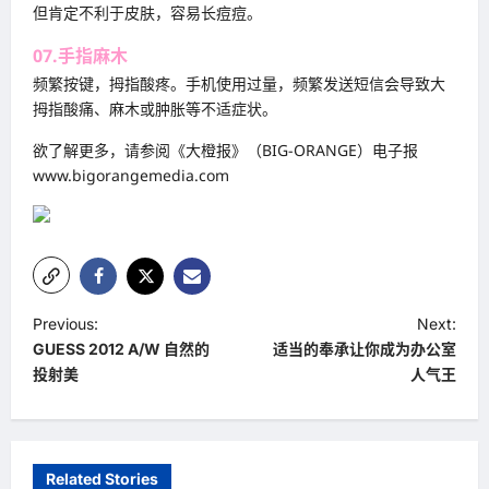
但肯定不利于皮肤，容易长痘痘。
07.手指麻木
频繁按键，拇指酸疼。手机使用过量，频繁发送短信会导致大
拇指酸痛、麻木或肿胀等不适症状。
欲了解更多，请参阅《大橙报》（BIG-ORANGE）电子报
www.bigorangemedia.com
P
Previous:
Next:
GUESS 2012 A/W 自然的
适当的奉承让你成为办公室
o
投射美
人气王
s
t
n
Related Stories