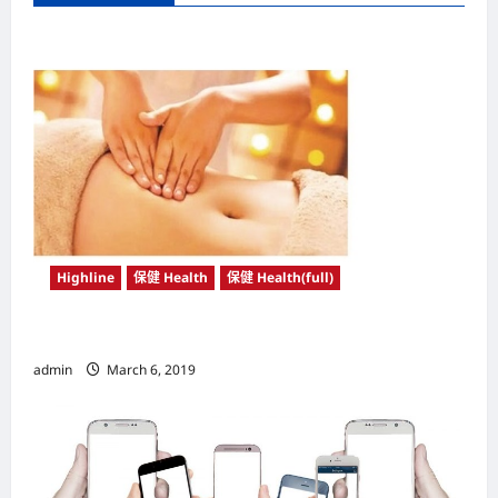
a
v
i
g
a
t
i
o
Highline
保健 Health
保健 Health(full)
n
中医“脐疗”小秘方 治疗失眠 补肾有功效
admin
March 6, 2019