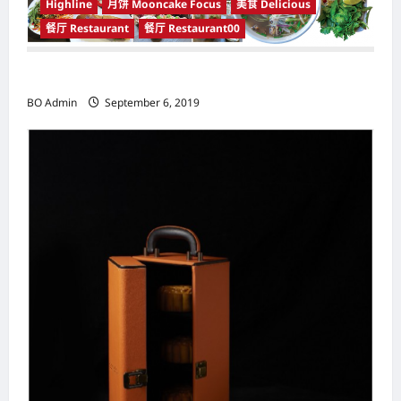
Highline
月饼 Mooncake Focus
美食 Delicious
a
餐厅 Restaurant
餐厅 Restaurant00
t
餐馆
i
BO Admin
September 6, 2019
o
n