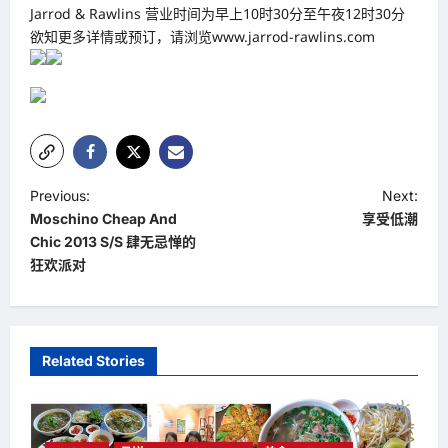
Jarrod & Rawlins 营业时间为早上10时30分至午夜12时30分
欲知更多详情或预订，请浏览www.jarrod-rawlins.com
P
Previous:
Next:
Moschino Cheap And
享受低潮
o
Chic 2013 S/S 肆无忌惮的
s
狂欢派对
t
n
a
Related Stories
v
i
g