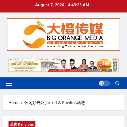
Skip
August 7, 2026
4:43:26 AM
to
content
Primary
Menu
Home
休闲好去处 Jarrod & Rawlins酒吧
美食 Delicious