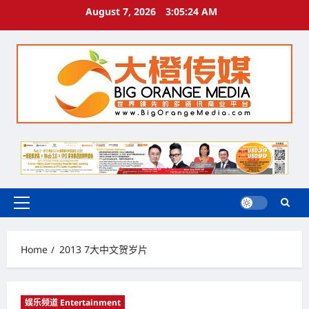
Skip
August 7, 2026
3:05:25 AM
to
content
Primary
Menu
Home
2013 7大中文贺岁片
娱乐频道 Entertainment