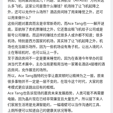
例如，他向嘉宾抛出几个问题：亚洲航空（AirAsia）为何买这
么多飞机，这家公司是靠什么赚钱？机场除了让飞机起降之
外，还可以充作什么场所？酒店房间除了用来睡觉之外，还可
以用来做什么？
这些问题对嘉宾而言是非常新奇的，而Ace Tang也一一解开谜
底，亚航除了卖机票赚钱之外，它还靠出租飞机给子公司或是
联号公司赚钱，而这样的赚钱方式很多人或许都不知道；很多
机场，特别是西方国家的机场，其实除了让飞机起降之外，机
场也充当娱乐场所，因为一些机场设有角子机，让出入境的人
士在等班机时，也可以玩上一手。
至于酒店房间不一定是要来睡觉的，因为在香港今年举办的亚
洲当代艺术展中，主办当局更租用当地一家著名酒店4层楼的酒
店房间，充作展览的场所。
所以，Ace Tang独特的分享让嘉宾顿时让精神为之一振，原来
很多事物并不一定是一层不变的，在现今这个时代，大家的思
考模式更应该跳出旧有的框框。
Ace Tang也告诉现场的嘉宾未来发展趋势，人类可能不再需要
电脑，因为晶片现在已经非常廉宜且大量生产，所以接下来人
们家居生活将是充满智能的，一幅墙壁可以当作沟通的工具、
上厕所便可以知道自己的健康关状况等等。