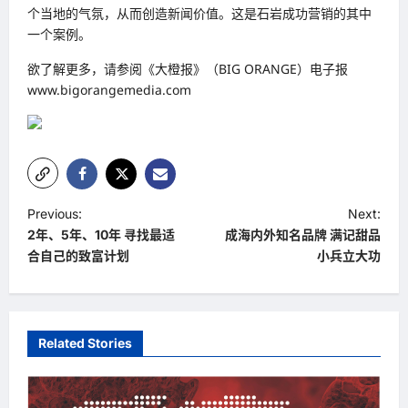
个当地的气氛，从而创造新闻价值。这是石岩成功营销的其中
一个案例。
欲了解更多，请参阅《大橙报》（BIG ORANGE）电子报
www.bigorangemedia.com
P
Previous:
Next:
2年、5年、10年 寻找最适
成海内外知名品牌 满记甜品
o
合自己的致富计划
小兵立大功
s
t
n
Related Stories
a
v