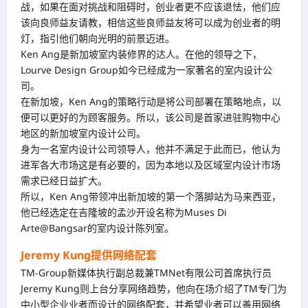
战，如果在面对挑战和阻碍时，创业者更不应该退怯，他们应
该向良师益友请教，相信这些良师益友将可以成为创业者的明
灯，指引他们朝向光明的前景迈进。
Ken Ang是新加坡室内装修界的达人。在他的领导之下，
Lourve Design Group如今已经成为一家著名的室内设计公
司。
在新加坡，Ken Ang的策略行动是将公司部署在策略地点，以
便可以更好的为顾客服务。所以，该公司是首家进驻购物中心
地区的新加坡室内设计公司。
身为一名室内设计公司领导人，他并不满足于此而已，他认为
进军各大市场这是有必要的，因为本地以及区域室内设计市场
需求已经日益扩大。
所以，Ken Ang带领冲出新加坡的第一个落脚站为马来西亚，
他已经选定在吉隆坡的孟沙开设名称为Muses Di
Arte@Bangsar的室内设计陈列室。
Jeremy Kung提供网络配套
TM-Group新媒体执行副总裁兼TMNet有限公司首席执行员
Jeremy Kung则上台分享网络趋势，他向在场介绍了TM专门为
中小型企业业者而设计的网络配套，并希望业者可以善用网络