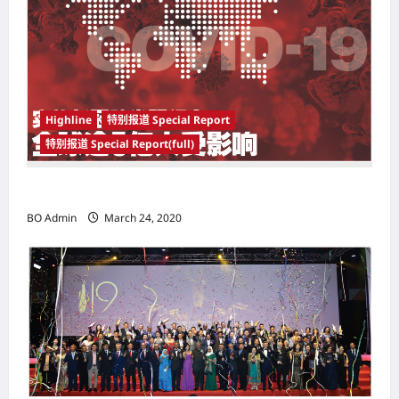
i
g
a
t
i
Highline
特别报道 Special Report
o
特别报道 Special Report(full)
n
实施新冠肺炎限行令 全球逾5亿人受影响
BO Admin
March 24, 2020