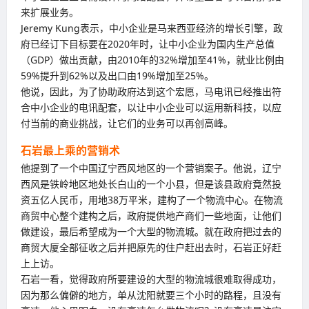
来扩展业务。
Jeremy Kung表示，中小企业是马来西亚经济的增长引擎，政
府已经订下目标要在2020年时，让中小企业为国内生产总值
（GDP）做出贡献，由2010年的32%增加至41%，就业比例由
59%提升到62%以及出口由19%增加至25%。
他说，因此，为了协助政府达到这个宏愿，马电讯已经推出符
合中小企业的电讯配套，以让中小企业可以运用新科技，以应
付当前的商业挑战，让它们的业务可以再创高峰。
石岩最上乘的营销术
他提到了一个中国辽宁西风地区的一个营销案子。他说，辽宁
西风是铁岭地区地处长白山的一个小县，但是该县政府竟然投
资五亿人民币，用地38万平米，建构了一个物流中心。在物流
商贸中心整个建构之后，政府提供地产商们一些地面，让他们
做建设，最后希望成为一个大型的物流城。就在政府把过去的
商贸大厦全部征收之后并把原先的住户赶出去时，石岩正好赶
上上访。
石岩一看，觉得政府所要建设的大型的物流城很难取得成功，
因为那么偏僻的地方，单从沈阳就要三个小时的路程，且没有