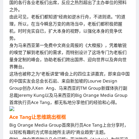
国的各行各业老板们出席，反应之热烈超出了主办单位的预料
之外。
由此可见，老板们都知道“经商如逆水行舟，不进则退。”的道
理，所以，在当今瞬息万变的商场当中，老板们都积极把握
机，时时充实自已，扩大本身的视野，以强化本身的竞争优
势。
身为马来西亚第一免费中文商业周报的《大橙报》，凭着敏锐
的嗅觉了解到老板们的需求，而特别设计了这场专门为老板们
量身定制的峰会，协助老板们跨出国界、迎向世界以及奔向世
界舞台。
这场也被称之为“老板讲堂”峰会上的四位主讲嘉宾，即来自中国
的中国实友会总会长石岩、来自新加坡的Lourve Design
Group创办人Ken Ang、马来西亚的TM Group新媒体执行副
总裁Jeremy Kung以及马来西亚的Big Orange Media Group
首席执行员Ace Tang，都无私地分享他们的经验和心得。
Ace Tang让思维跳出框框
Big Orange Media Group首席执行员Ace Tang上台分享时，
以轻松有趣的方式带出她所主讲的“商业趋势”主题。