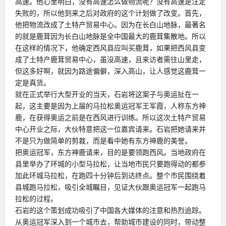
高速。他心里明白，没有高速怎么做物流呢？没有高速是注定
失败的，所以他到来之后对政府的这个计划做了改变。首先，
他把物流改成了土特产贸易中心。因为在长白山地脉，最著名
的就是鹿茸因为长白山地脉是全中国最大的鹿茸集散地。所以
在这样的情况下，他确定西风县应叫买鹿茸，如果把西风县变
成了土特产鹿茸贸易中心，虽没高速，且来访者需往山里走，
但这多好啊，就因为路途偏僻，深入高山，让人感觉这鹿茸一
定是真货。
就在正式举行大型开业的当天，石岩将这案子与奥运扯在一
起，这主要是因为上届的马拉松奥运冠军王军霞，人称东方神
鹿，在获得奥运之前是在西风进行训练。所以这次土特产贸易
中心开业之际，大伙特意把这一位嘉宾请来。石岩把她请来并
不是只为做简单的剪裁，而是看中她有东方神鹿的美誉。
把奥运冠军，东方神鹿请来，目的是要领跑西风。当地政府在
县里举办了环城的小型马拉松，让当地市民只要跑得动的都参
加此环城马拉松，在跑四十分钟后到达终点。整个市民围绕着
县城跑马拉松，吸引全城瞩目，见证大伙跟奥运冠军一起跑马
拉松的过程。
石岩的这个策划成功吸引了中国各大媒体的注意和热烈追踪。
从奥运冠军深入到一个城市去，帮助城市建设的同时，带动整